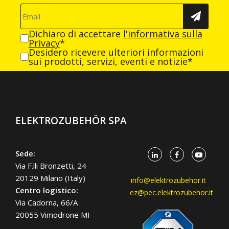
Dichiaro di accettare
l'informativa sulla
Privacy
*
Desidero ricevere ulteriori informazioni
sui prodotti, servizi, eventi e notizie*
ELEKTROZUBEHÖR SPA
Sede:
Via F.lli Bronzetti, 24
20129 Milano (Italy)
info@elektrozubehor.it
Centro logistico:
ez@pec.elektrozubehor.it
Via Cadorna, 66/A
20055 Vimodrone MI