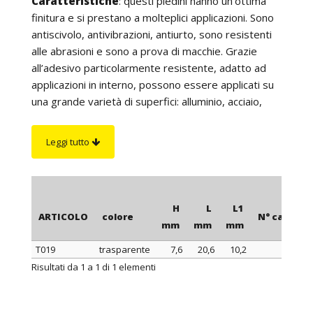
Caratteristiche
: questi piedini hanno un’ottima
finitura e si prestano a molteplici applicazioni. Sono
antiscivolo, antivibrazioni, antiurto, sono resistenti
alle abrasioni e sono a prova di macchie. Grazie
all’adesivo particolarmente resistente, adatto ad
applicazioni in interno, possono essere applicati su
una grande varietà di superfici: alluminio, acciaio,
ceramica, formica, vetro, polietilene, polipropilene,
vinile, superfici dipinte, ecc. Non contengono
Leggi tutto
plastificanti, oli né riempitivi. I piedini trasparenti
sono quasi invisibili se utilizzati su superfici in vetro
o comunque trasparenti. Si consiglia di conservarli
ad una temperatura di +21/27°C max. Vengono
H
L
L1
ARTICOLO
colore
N° cartelle
forniti su cartelle da cui possono essere staccati
mm
mm
mm
facilmente. Istruzioni per l’applicazione: si consiglia
T019
trasparente
7,6
20,6
10,2
di applicare il piedino ad una temperatura di
ARTICOLO
colore
H
L
L1
N° cartelle
Risultati da 1 a 1 di 1 elementi
+21/27°C max, di non toccare l’adesivo con le dita e
mm
mm
mm
di pulire bene la superficie su cui andrà applicato. E’
opportuno che la superficie sia liscia, non porosa,