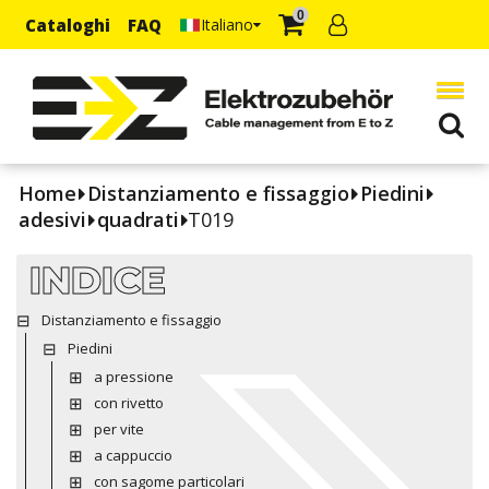
0
Cataloghi
FAQ
Italiano
Home
Distanziamento e fissaggio
Piedini
adesivi
quadrati
T019
INDICE
Distanziamento e fissaggio
Piedini
a pressione
con rivetto
per vite
a cappuccio
con sagome particolari