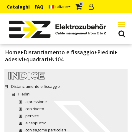
0
Cataloghi
FAQ
Italiano
Home
Distanziamento e fissaggio
Piedini
adesivi
quadrati
N104
INDICE
Distanziamento e fissaggio
Piedini
a pressione
con rivetto
per vite
a cappuccio
con sagome particolari