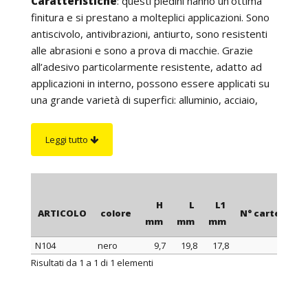
Caratteristiche
: questi piedini hanno un’ottima
finitura e si prestano a molteplici applicazioni. Sono
antiscivolo, antivibrazioni, antiurto, sono resistenti
alle abrasioni e sono a prova di macchie. Grazie
all’adesivo particolarmente resistente, adatto ad
applicazioni in interno, possono essere applicati su
una grande varietà di superfici: alluminio, acciaio,
ceramica, formica, vetro, polietilene, polipropilene,
vinile, superfici dipinte, ecc. Non contengono
Leggi tutto
plastificanti, oli né riempitivi. I piedini trasparenti
sono quasi invisibili se utilizzati su superfici in vetro
o comunque trasparenti. Si consiglia di conservarli
ad una temperatura di +21/27°C max. Vengono
H
L
L1
ARTICOLO
colore
N° cartelle
forniti su cartelle da cui possono essere staccati
mm
mm
mm
facilmente. Istruzioni per l’applicazione: si consiglia
N104
nero
9,7
19,8
17,8
400
di applicare il piedino ad una temperatura di
ARTICOLO
colore
H
L
L1
N° cartelle
Risultati da 1 a 1 di 1 elementi
+21/27°C max, di non toccare l’adesivo con le dita e
mm
mm
mm
di pulire bene la superficie su cui andrà applicato. E’
opportuno che la superficie sia liscia, non porosa,