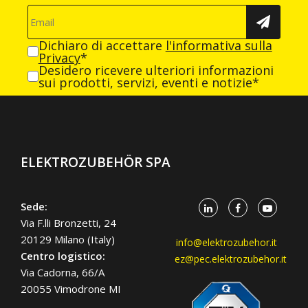
Dichiaro di accettare
l'informativa sulla
Privacy
*
Desidero ricevere ulteriori informazioni
sui prodotti, servizi, eventi e notizie*
ELEKTROZUBEHÖR SPA
Sede:
Via F.lli Bronzetti, 24
20129 Milano (Italy)
info@elektrozubehor.it
Centro logistico:
ez@pec.elektrozubehor.it
Via Cadorna, 66/A
20055 Vimodrone MI