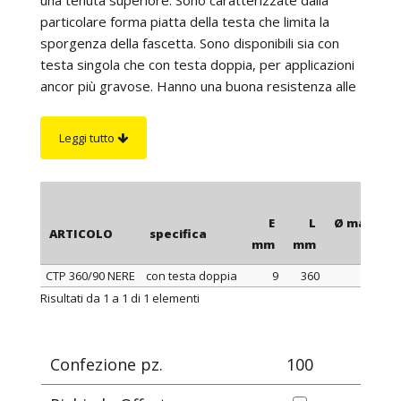
particolare forma piatta della testa che limita la
sporgenza della fascetta. Sono disponibili sia con
testa singola che con testa doppia, per applicazioni
ancor più gravose. Hanno una buona resistenza alle
basi, agli oli, ai grassi, ai prodotti petroliferi e ai
raggi UV. Sono particolarmente adatte all’utilizzo
Leggi tutto
all’aperto ed hanno un'eccellente resistenza agli
agenti atmosferici ed agli ambienti marini. Per un
corretto serraggio è consigliabile l’utilizzo della
nostra PINZA PER FASCETTE, articolo 0999.
E
L
Ø max di s
ARTICOLO
specifica
mm
mm
CTP 360/90 NERE
con testa doppia
9
360
ARTICOLO
specifica
E
L
Ø max di s
Risultati da 1 a 1 di 1 elementi
mm
mm
Confezione pz.
100