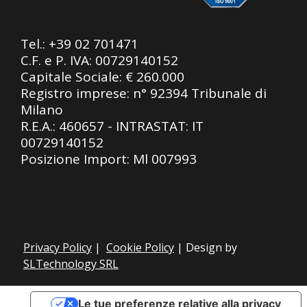
Tel.:
+39 02 701471
C.F. e P. IVA: 00729140152
Capitale Sociale: € 260.000
Registro imprese: n° 92394 Tribunale di
Milano
R.E.A.: 460657 - INTRASTAT: IT
00729140152
Posizione Import: Ml 007993
Privacy Policy
|
Cookie Policy
| Design by
SLTechnology SRL
Le tue preferenze relative alla privacy