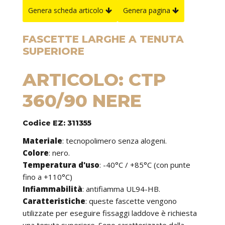
Genera scheda articolo
Genera pagina
FASCETTE LARGHE A TENUTA
SUPERIORE
ARTICOLO: CTP
360/90 NERE
Codice EZ: 311355
Materiale
: tecnopolimero senza alogeni.
Colore
: nero.
Temperatura d'uso
: -40°C / +85°C (con punte
fino a +110°C)
Infiammabilità
: antifiamma UL94-HB.
Caratteristiche
: queste fascette vengono
utilizzate per eseguire fissaggi laddove è richiesta
una tenuta superiore. Sono caratterizzate dalla