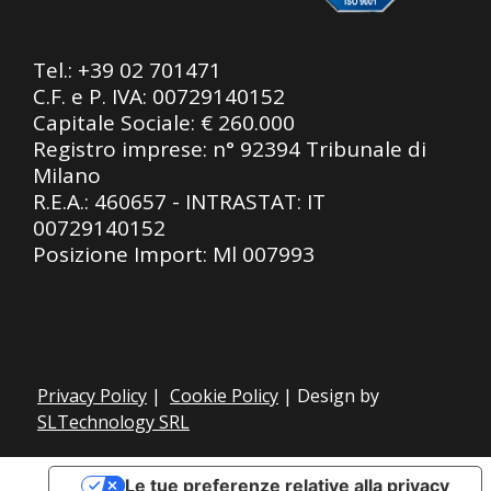
Tel.:
+39 02 701471
C.F. e P. IVA: 00729140152
Capitale Sociale: € 260.000
Registro imprese: n° 92394 Tribunale di
Milano
R.E.A.: 460657 - INTRASTAT: IT
00729140152
Posizione Import: Ml 007993
Privacy Policy
|
Cookie Policy
| Design by
SLTechnology SRL
Le tue preferenze relative alla privacy