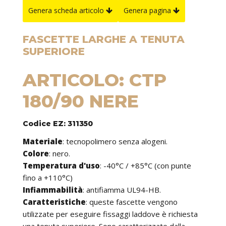
Genera scheda articolo
Genera pagina
FASCETTE LARGHE A TENUTA
SUPERIORE
ARTICOLO: CTP
180/90 NERE
Codice EZ: 311350
Materiale
: tecnopolimero senza alogeni.
Colore
: nero.
Temperatura d'uso
: -40°C / +85°C (con punte
fino a +110°C)
Infiammabilità
: antifiamma UL94-HB.
Caratteristiche
: queste fascette vengono
utilizzate per eseguire fissaggi laddove è richiesta
una tenuta superiore. Sono caratterizzate dalla