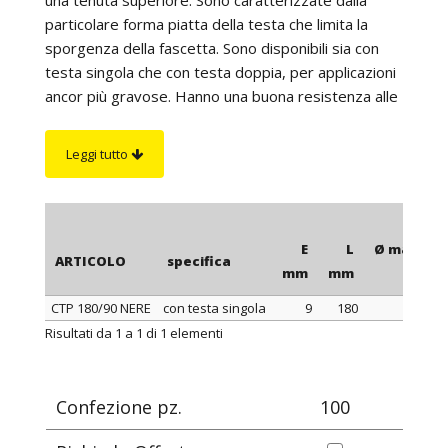
particolare forma piatta della testa che limita la
sporgenza della fascetta. Sono disponibili sia con
testa singola che con testa doppia, per applicazioni
ancor più gravose. Hanno una buona resistenza alle
basi, agli oli, ai grassi, ai prodotti petroliferi e ai
raggi UV. Sono particolarmente adatte all’utilizzo
Leggi tutto
all’aperto ed hanno un'eccellente resistenza agli
agenti atmosferici ed agli ambienti marini. Per un
corretto serraggio è consigliabile l’utilizzo della
nostra PINZA PER FASCETTE, articolo 0999.
E
L
Ø max di s
ARTICOLO
specifica
mm
mm
CTP 180/90 NERE
con testa singola
9
180
ARTICOLO
specifica
E
L
Ø max di s
Risultati da 1 a 1 di 1 elementi
mm
mm
Confezione pz.
100