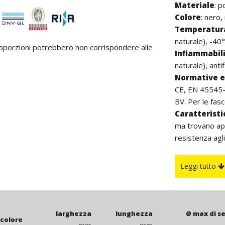
Materiale
:
p
Colore
: nero,
Temperatura
naturale), -40°
proporzioni potrebbero non corrispondere alle
Infiammabil
naturale), anti
Normative e 
CE, EN 45545-2
BV. Per le fasce
Caratterist
ma trovano app
resistenza agli
buona resisten
all’aperto si c
Leggi tutto
di carbon blac
è da intenders
larghezza
lunghezza
Ø max di s
colore