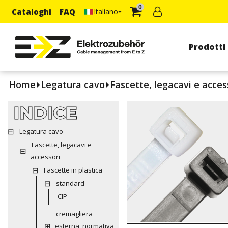
0
Cataloghi
FAQ
Italiano
Prodotti
Home
Legatura cavo
Fascette, legacavi e acces
INDICE
Legatura cavo
Fascette, legacavi e
accessori
Fascette in plastica
standard
CIP
cremagliera
esterna, normativa