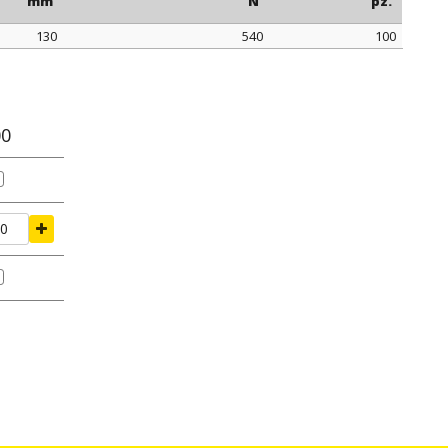
mm
N
pz.
130
540
100
erraggio
tenuta di serraggio
confezione
mm
N
pz.
00