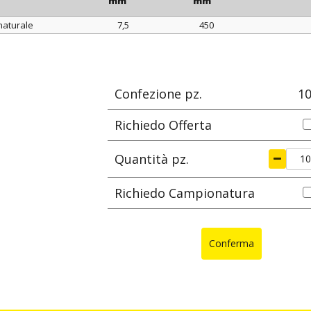
mm
mm
naturale
7,5
450
colore
larghezza
lunghezza
Ø max di s
mm
mm
Confezione pz.
1
Richiedo Offerta
Quantità pz.
Richiedo Campionatura
Conferma