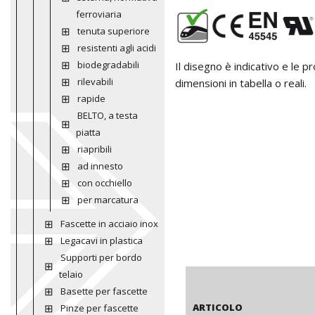
ferroviaria
tenuta superiore
resistenti agli acidi
biodegradabili
Il disegno è indicativo e le 
rilevabili
dimensioni in tabella o reali.
rapide
BELTO, a testa
piatta
riapribili
ad innesto
con occhiello
per marcatura
Fascette in acciaio inox
Legacavi in plastica
Supporti per bordo
telaio
Basette per fascette
ARTICOLO
Pinze per fascette