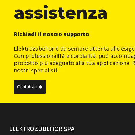
assistenza
Richiedi il nostro supporto
Elektrozubehör è da sempre attenta alle esigen
Con professionalità e cordialità, può accompag
prodotto più adeguato alla tua applicazione. R
nostri specialisti.
Contattaci
ELEKTROZUBEHÖR SPA