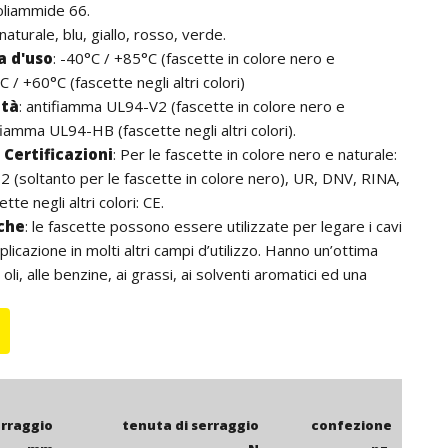
oliammide 66.
 naturale, blu, giallo, rosso, verde.
 d'uso
:
-40°C / +85°C (fascette in colore nero e
C / +60°C (fascette negli altri colori)
ità
:
antifiamma UL94-V2 (fascette in colore nero e
fiamma UL94-HB (fascette negli altri colori).
Certificazioni
:
Per le fascette in colore nero e naturale:
 (soltanto per le fascette in colore nero), UR, DNV, RINA,
tte negli altri colori: CE.
iche
: le fascette possono essere utilizzate per legare i cavi
licazione in molti altri campi d’utilizzo. Hanno un’ottima
 oli, alle benzine, ai grassi, ai solventi aromatici ed una
za alle basi. Non contengono alogeni. Per l’utilizzo
onsigliano le fascette in colore nero che, grazie agli additivi
k, hanno una resistenza ai raggi UV superiore. La lunghezza
i comprensiva della testa della fascetta.
erraggio
tenuta di serraggio
confezione