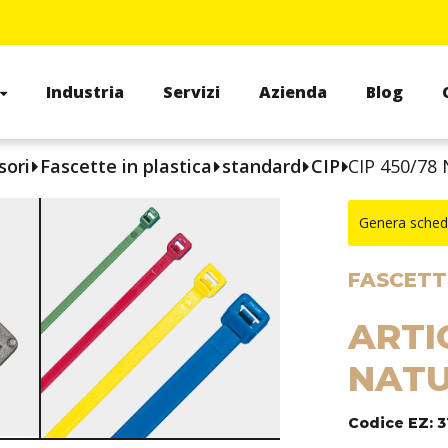
Industria
Servizi
Azienda
Blog
sori
Fascette in plastica
standard
CIP
CIP 450/78
Genera sched
FASCETTE
ARTI
NATU
Codice EZ: 3