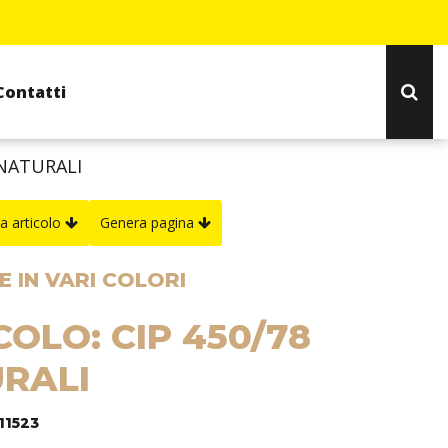
Contatti
 NATURALI
a articolo
Genera pagina
 IN VARI COLORI
COLO: CIP 450/78
RALI
11523