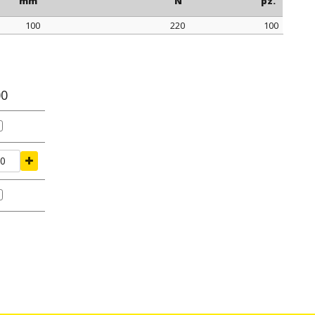
mm
N
pz.
100
220
100
erraggio
tenuta di serraggio
confezione
mm
N
pz.
00