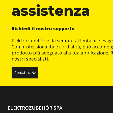
assistenza
Richiedi il nostro supporto
Elektrozubehör è da sempre attenta alle esigen
Con professionalità e cordialità, può accompag
prodotto più adeguato alla tua applicazione. R
nostri specialisti.
Contattaci
ELEKTROZUBEHÖR SPA