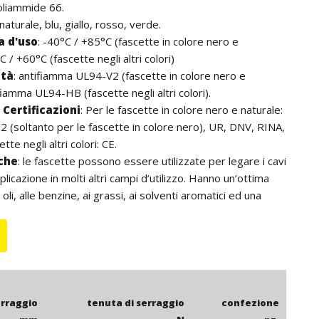
oliammide 66.
 naturale, blu, giallo, rosso, verde.
 d'uso
:
-40°C / +85°C (fascette in colore nero e
C / +60°C (fascette negli altri colori)
ità
:
antifiamma UL94-V2 (fascette in colore nero e
fiamma UL94-HB (fascette negli altri colori).
Certificazioni
:
Per le fascette in colore nero e naturale:
 (soltanto per le fascette in colore nero), UR, DNV, RINA,
tte negli altri colori: CE.
iche
: le fascette possono essere utilizzate per legare i cavi
licazione in molti altri campi d’utilizzo. Hanno un’ottima
 oli, alle benzine, ai grassi, ai solventi aromatici ed una
za alle basi. Non contengono alogeni. Per l’utilizzo
onsigliano le fascette in colore nero che, grazie agli additivi
k, hanno una resistenza ai raggi UV superiore. La lunghezza
i comprensiva della testa della fascetta.
erraggio
tenuta di serraggio
confezione