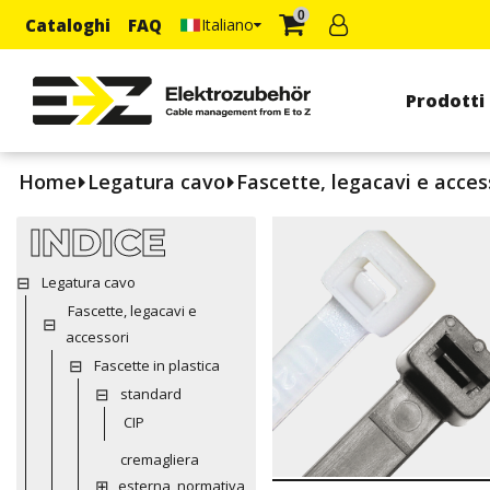
0
Cataloghi
FAQ
Italiano
Prodotti
Home
Legatura cavo
Fascette, legacavi e acces
INDICE
Legatura cavo
Fascette, legacavi e
accessori
Fascette in plastica
standard
CIP
cremagliera
esterna, normativa