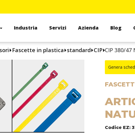
Industria
Servizi
Azienda
Blog
sori
Fascette in plastica
standard
CIP
CIP 380/47
Genera sched
FASCETTE
ARTI
NATU
Codice EZ: 3