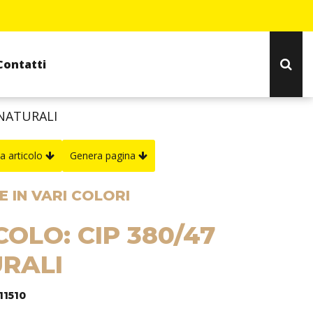
Contatti
 NATURALI
a articolo
Genera pagina
 IN VARI COLORI
COLO: CIP 380/47
RALI
11510