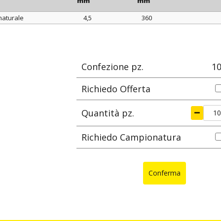
mm
mm
naturale
4,5
360
colore
larghezza
lunghezza
Ø max di s
mm
mm
Confezione pz.
1
Richiedo Offerta
Quantità pz.
Richiedo Campionatura
Conferma