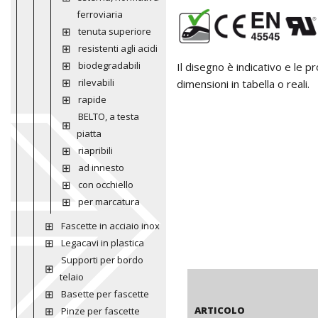
ferroviaria
tenuta superiore
resistenti agli acidi
biodegradabili
Il disegno è indicativo e le 
rilevabili
dimensioni in tabella o reali.
rapide
BELTO, a testa
piatta
riapribili
ad innesto
con occhiello
per marcatura
Fascette in acciaio inox
Legacavi in plastica
Supporti per bordo
telaio
Basette per fascette
ARTICOLO
Pinze per fascette