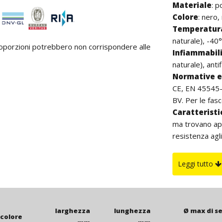
Materiale
:
p
Colore
: nero,
Temperatura
naturale), -40°
proporzioni potrebbero non corrispondere alle
Infiammabil
naturale), anti
Normative e 
CE, EN 45545-2
BV. Per le fasce
Caratterist
ma trovano app
resistenza agli
buona resisten
all’aperto si c
Leggi tutto
di carbon blac
è da intenders
larghezza
lunghezza
Ø max di s
colore