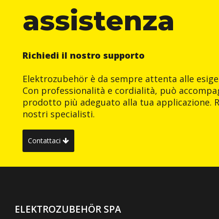
assistenza
Richiedi il nostro supporto
Elektrozubehör è da sempre attenta alle esigen
Con professionalità e cordialità, può accompag
prodotto più adeguato alla tua applicazione. R
nostri specialisti.
Contattaci
ELEKTROZUBEHÖR SPA