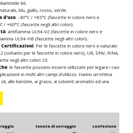
oliammide 66.
 naturale, blu, giallo, rosso, verde.
 d'uso
:
-40°C / +85°C (fascette in colore nero e
C / +60°C (fascette negli altri colori)
ità
:
antifiamma UL94-V2 (fascette in colore nero e
fiamma UL94-HB (fascette negli altri colori).
Certificazioni
:
Per le fascette in colore nero e naturale:
 (soltanto per le fascette in colore nero), UR, DNV, RINA,
tte negli altri colori: CE.
iche
: le fascette possono essere utilizzate per legare i cavi
licazione in molti altri campi d’utilizzo. Hanno un’ottima
 oli, alle benzine, ai grassi, ai solventi aromatici ed una
za alle basi. Non contengono alogeni. Per l’utilizzo
onsigliano le fascette in colore nero che, grazie agli additivi
k, hanno una resistenza ai raggi UV superiore. La lunghezza
i comprensiva della testa della fascetta.
rraggio
tenuta di serraggio
confezione