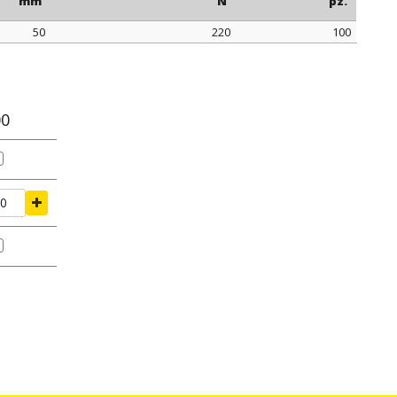
mm
N
pz.
50
220
100
rraggio
tenuta di serraggio
confezione
mm
N
pz.
00