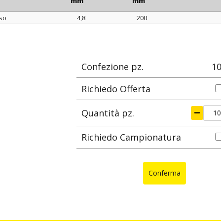
mm
mm
so
4,8
200
lore
larghezza
lunghezza
Ø max di se
mm
mm
Confezione pz.
1
Richiedo Offerta
Quantità pz.
Richiedo Campionatura
Conferma