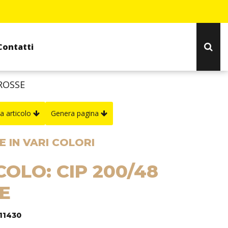
Contatti
 ROSSE
a articolo
Genera pagina
 IN VARI COLORI
COLO: CIP 200/48
E
311430