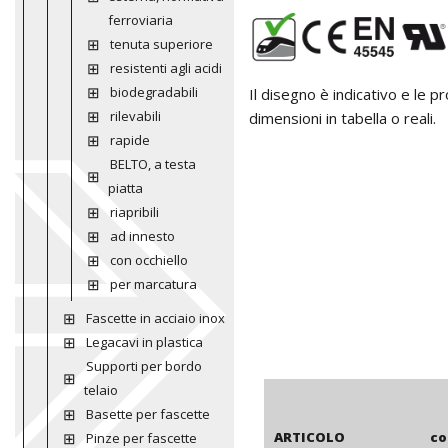
ferroviaria
tenuta superiore
resistenti agli acidi
biodegradabili
Il disegno è indicativo e le 
rilevabili
dimensioni in tabella o reali.
rapide
BELTO, a testa
piatta
riapribili
ad innesto
con occhiello
per marcatura
Fascette in acciaio inox
Legacavi in plastica
Supporti per bordo
telaio
Basette per fascette
ARTICOLO
co
Pinze per fascette