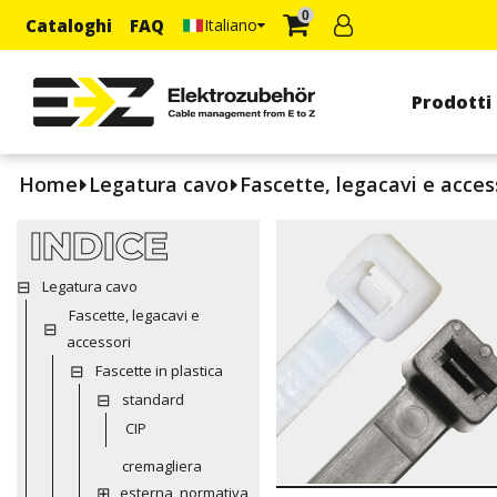
0
Cataloghi
FAQ
Italiano
Prodotti
Home
Legatura cavo
Fascette, legacavi e acces
INDICE
Legatura cavo
Fascette, legacavi e
accessori
Fascette in plastica
standard
CIP
cremagliera
esterna, normativa