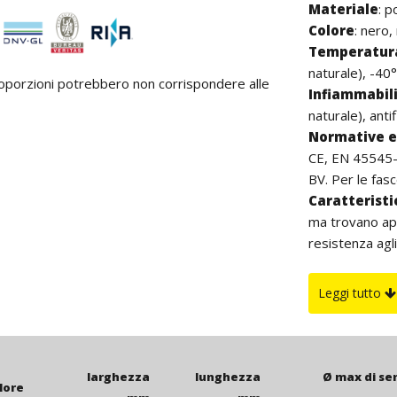
Materiale
:
p
Colore
: nero,
Temperatura
naturale), -40°
proporzioni potrebbero non corrispondere alle
Infiammabil
naturale), anti
Normative e 
CE, EN 45545-2
BV. Per le fasce
Caratterist
ma trovano app
resistenza agli
buona resisten
all’aperto si c
Leggi tutto
di carbon blac
è da intenders
larghezza
lunghezza
Ø max di se
lore