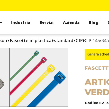
Industria
Servizi
Azienda
Blog
sori
Fascette in plastica
standard
CIP
CIP 145/34 
Genera sched
FASCETTE
ARTI
VERD
Codice EZ: 3