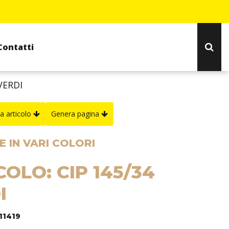
Contatti
VERDI
a articolo
Genera pagina
 IN VARI COLORI
COLO: CIP 145/34
I
11419