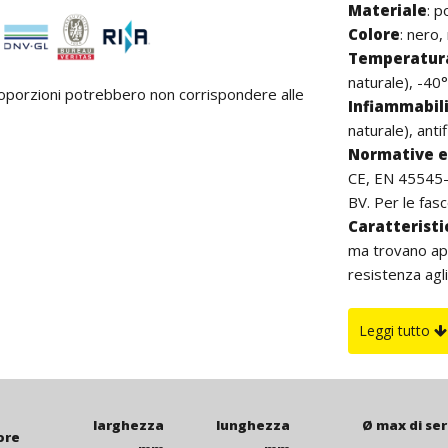
Materiale
:
p
Colore
: nero,
Temperatura
naturale), -40°
proporzioni potrebbero non corrispondere alle
Infiammabil
naturale), anti
Normative e 
CE, EN 45545-2
BV. Per le fasce
Caratterist
ma trovano app
resistenza agli
buona resisten
all’aperto si c
Leggi tutto
di carbon blac
è da intenders
larghezza
lunghezza
Ø max di se
ore