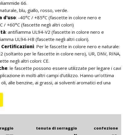
oliammide 66.
 naturale, blu, giallo, rosso, verde.
 d'uso
:
-40°C / +85°C (fascette in colore nero e
C / +60°C (fascette negli altri colori)
ità
:
antifiamma UL94-V2 (fascette in colore nero e
fiamma UL94-HB (fascette negli altri colori).
Certificazioni
:
Per le fascette in colore nero e naturale:
 (soltanto per le fascette in colore nero), UR, DNV, RINA,
tte negli altri colori: CE.
iche
: le fascette possono essere utilizzate per legare i cavi
licazione in molti altri campi d’utilizzo. Hanno un’ottima
 oli, alle benzine, ai grassi, ai solventi aromatici ed una
za alle basi. Non contengono alogeni. Per l’utilizzo
onsigliano le fascette in colore nero che, grazie agli additivi
k, hanno una resistenza ai raggi UV superiore. La lunghezza
i comprensiva della testa della fascetta.
rraggio
tenuta di serraggio
confezione