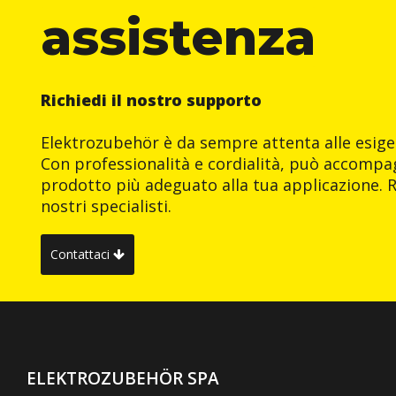
assistenza
Richiedi il nostro supporto
Elektrozubehör è da sempre attenta alle esigen
Con professionalità e cordialità, può accompag
prodotto più adeguato alla tua applicazione. R
nostri specialisti.
Contattaci
ELEKTROZUBEHÖR SPA