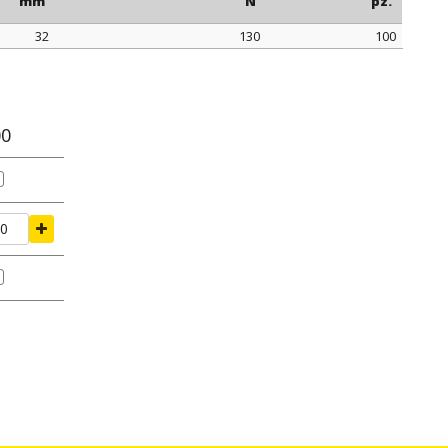
mm
N
pz.
32
130
100
rraggio
tenuta di serraggio
confezione
mm
N
pz.
00