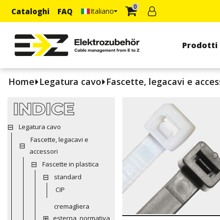
0
Cataloghi
FAQ
Italiano
Prodotti
Home
Legatura cavo
Fascette, legacavi e acces
INDICE
Legatura cavo
Fascette, legacavi e
accessori
Fascette in plastica
standard
CIP
cremagliera
esterna, normativa