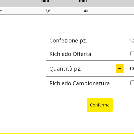
mm
mm
de
3,6
140
ore
larghezza
lunghezza
Ø max di se
mm
mm
Confezione pz.
1
Richiedo Offerta
Quantità pz.
Richiedo Campionatura
Conferma