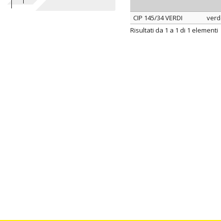
CIP 145/34 VERDI
ver
ARTICOLO
col
Risultati da 1 a 1 di 1 elementi