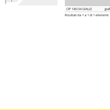
CIP 145/34 GIALLE
gial
ARTICOLO
co
Risultati da 1 a 1 di 1 elementi