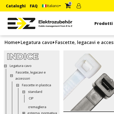
0
Cataloghi
FAQ
Italiano
Prodotti
Home
Legatura cavo
Fascette, legacavi e acces
INDICE
Legatura cavo
Fascette, legacavi e
accessori
Fascette in plastica
standard
CIP
cremagliera
esterna, normativa