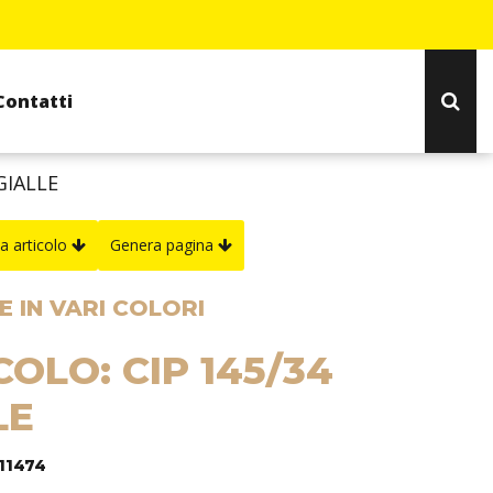
Contatti
GIALLE
a articolo
Genera pagina
 IN VARI COLORI
COLO: CIP 145/34
LE
311474