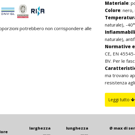
Materiale
:
p
Colore
: nero,
Temperatura
naturale), -40°
proporzioni potrebbero non corrispondere alle
Infiammabil
naturale), anti
Normative e 
CE, EN 45545-2
BV. Per le fasce
Caratterist
ma trovano app
resistenza agli
buona resisten
all’aperto si c
Leggi tutto
di carbon blac
è da intenders
larghezza
lunghezza
Ø max di se
lore