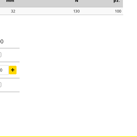
mm
N
pz.
32
130
100
rraggio
tenuta di serraggio
confezione
mm
N
pz.
00