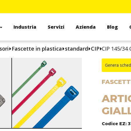
Industria
Servizi
Azienda
Blog
sori
Fascette in plastica
standard
CIP
CIP 145/34 
Genera sched
FASCETTE
ARTI
GIAL
Codice EZ: 