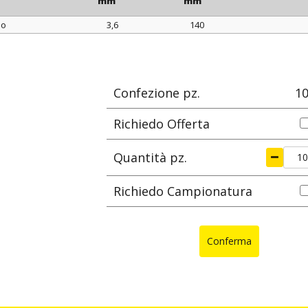
mm
mm
lo
3,6
140
lore
larghezza
lunghezza
Ø max di se
mm
mm
Confezione pz.
1
Richiedo Offerta
Quantità pz.
Richiedo Campionatura
Conferma