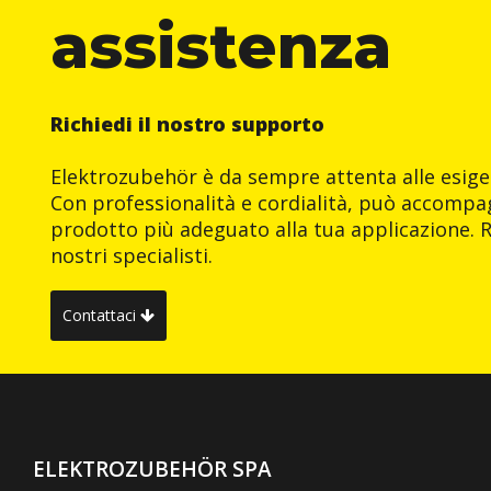
assistenza
Richiedi il nostro supporto
Elektrozubehör è da sempre attenta alle esigen
Con professionalità e cordialità, può accompag
prodotto più adeguato alla tua applicazione. R
nostri specialisti.
Contattaci
ELEKTROZUBEHÖR SPA