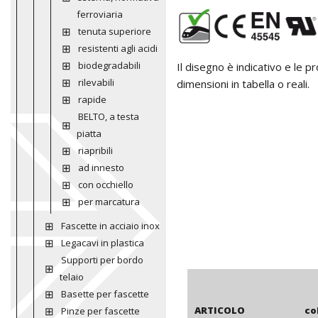
ferroviaria
tenuta superiore
resistenti agli acidi
biodegradabili
Il disegno è indicativo e le 
rilevabili
dimensioni in tabella o reali.
rapide
BELTO, a testa
piatta
riapribili
ad innesto
con occhiello
per marcatura
Fascette in acciaio inox
Legacavi in plastica
Supporti per bordo
telaio
Basette per fascette
ARTICOLO
co
Pinze per fascette