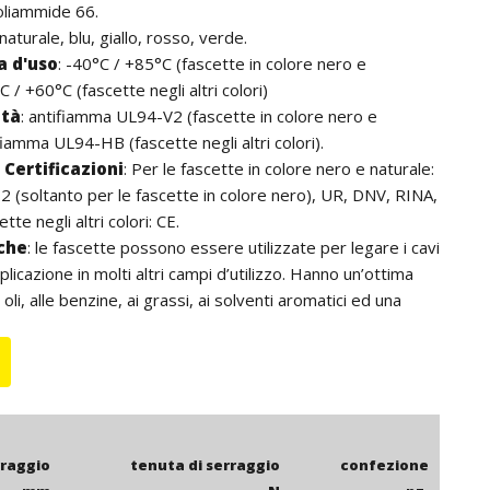
oliammide 66.
 naturale, blu, giallo, rosso, verde.
 d'uso
:
-40°C / +85°C (fascette in colore nero e
C / +60°C (fascette negli altri colori)
ità
:
antifiamma UL94-V2 (fascette in colore nero e
fiamma UL94-HB (fascette negli altri colori).
Certificazioni
:
Per le fascette in colore nero e naturale:
 (soltanto per le fascette in colore nero), UR, DNV, RINA,
tte negli altri colori: CE.
iche
: le fascette possono essere utilizzate per legare i cavi
licazione in molti altri campi d’utilizzo. Hanno un’ottima
 oli, alle benzine, ai grassi, ai solventi aromatici ed una
za alle basi. Non contengono alogeni. Per l’utilizzo
onsigliano le fascette in colore nero che, grazie agli additivi
k, hanno una resistenza ai raggi UV superiore. La lunghezza
i comprensiva della testa della fascetta.
rraggio
tenuta di serraggio
confezione