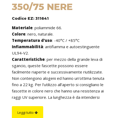
350/75 NERE
Codice EZ: 311641
Materiale
: poliammide 66.
Colore
: nero, naturale.
Temperatura d'uso
: -40°C / +85°C
Infiammabilità
: antifiamma e autoestinguente
UL94-V2.
Caratteristiche
: per mezzo della grande leva di
sgancio, queste fascette possono essere
facilmente riaperte e successivamente riutilizzate.
Non contengono alogeni ed hanno un’ottima tenuta
fino a 22 kg. Per l’utilizzo all’aperto si consigliano le
fascette in colore nero che hanno una resistenza ai
raggi UV superiore. La lunghezza è da intendersi
comprensiva della testa della fascetta.
Su richiesta
: sono fornibili in altri colori.
Leggi tutto