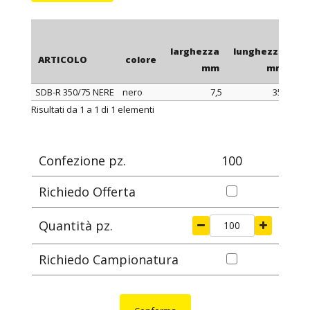
larghezza
lunghezza
co
ARTICOLO
colore
mm
mm
SDB-R 350/75 NERE
nero
7,5
350
ARTICOLO
colore
larghezza
lunghezza
co
Risultati da 1 a 1 di 1 elementi
mm
mm
Confezione pz.
100
Richiedo Offerta
Quantità pz.
Richiedo Campionatura