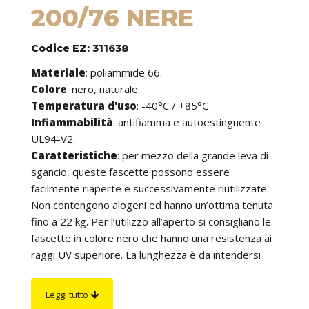
200/76 NERE
Codice EZ: 311638
Materiale
: poliammide 66.
Colore
: nero, naturale.
Temperatura d'uso
: -40°C / +85°C
Infiammabilità
: antifiamma e autoestinguente
UL94-V2.
Caratteristiche
: per mezzo della grande leva di
sgancio, queste fascette possono essere
facilmente riaperte e successivamente riutilizzate.
Non contengono alogeni ed hanno un’ottima tenuta
fino a 22 kg. Per l’utilizzo all’aperto si consigliano le
fascette in colore nero che hanno una resistenza ai
raggi UV superiore. La lunghezza è da intendersi
comprensiva della testa della fascetta.
Su richiesta
: sono fornibili in altri colori.
Leggi tutto