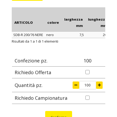
larghezza
lunghezza
co
ARTICOLO
colore
mm
mm
SDB-R 200/76 NERE
nero
7,5
200
ARTICOLO
colore
larghezza
lunghezza
co
Risultati da 1 a 1 di 1 elementi
mm
mm
Confezione pz.
100
Richiedo Offerta
Quantità pz.
Richiedo Campionatura