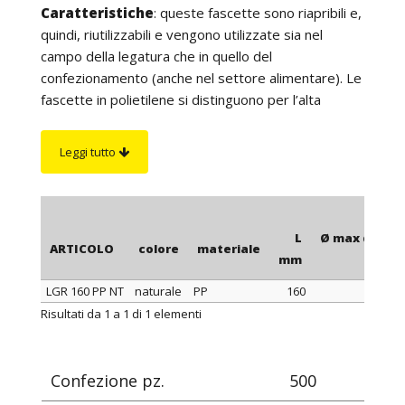
Caratteristiche
: queste fascette sono riapribili e,
quindi, riutilizzabili e vengono utilizzate sia nel
campo della legatura che in quello del
confezionamento (anche nel settore alimentare). Le
fascette in polietilene si distinguono per l’alta
flessibilità, quelle in polipropilene si distinguono per
una migliore tenuta al serraggio, quelle in
Leggi tutto
poliammide si distinguono per la massima tenuta al
serraggio e la resistenza ad una temperatura
superiore. Le fascette in poliammide, inoltre, hanno
una maggiore resistenza ai prodotti chimici e sono
L
Ø max di ser
ARTICOLO
colore
materiale
indicate per l’utilizzo all’aperto (colore nero).
mm
Su richiesta
: per quantità, le fascette in polietilene
LGR 160 PP NT
naturale
PP
160
possono essere fornite in colore blu o giallo.
ARTICOLO
colore
materiale
L
Ø max di ser
Risultati da 1 a 1 di 1 elementi
mm
Confezione pz.
500