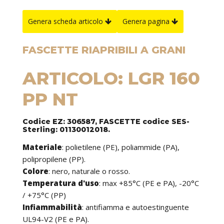
Genera scheda articolo
Genera pagina
FASCETTE RIAPRIBILI A GRANI
ARTICOLO: LGR 160
PP NT
Codice EZ: 306587, FASCETTE codice SES-
Sterling: 01130012018.
Materiale
: polietilene (PE), poliammide (PA),
polipropilene (PP).
Colore
: nero, naturale o rosso.
Temperatura d'uso
: max +85°C (PE e PA), -20°C
/ +75°C (PP)
Infiammabilità
: antifiamma e autoestinguente
UL94-V2 (PE e PA).