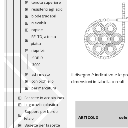
tenuta superiore
resistenti agli acidi
biodegradabili
rilevabili
rapide
BELTO, a testa
piatta
riapribili
SDB-R
3000
ad innesto
Il disegno è indicativo e le 
con occhiello
dimensioni in tabella o reali.
per marcatura
Fascette in acciaio inox
Legacavi in plastica
Supporti per bordo
ARTICOLO
colo
telaio
Basette per fascette