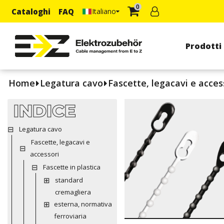
0
Cataloghi
FAQ
Italiano
Prodotti
Home
Legatura cavo
Fascette, legacavi e acces
INDICE
Legatura cavo
Fascette, legacavi e
accessori
Fascette in plastica
standard
cremagliera
esterna, normativa
ferroviaria