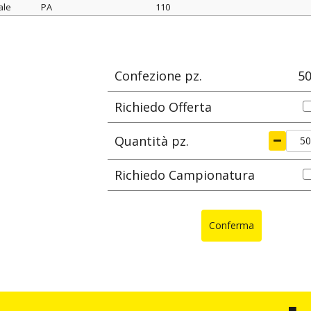
ale
PA
110
re
materiale
L
Ø max di serragg
mm
Confezione pz.
5
Richiedo Offerta
Quantità pz.
Richiedo Campionatura
Conferma