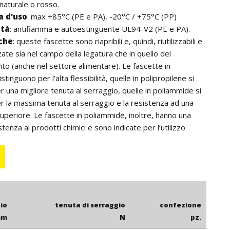
 naturale o rosso.
 d'uso
: max +85°C (PE e PA), -20°C / +75°C (PP)
ità
: antifiamma e autoestinguente UL94-V2 (PE e PA).
iche
: queste fascette sono riapribili e, quindi, riutilizzabili e
zate sia nel campo della legatura che in quello del
o (anche nel settore alimentare). Le fascette in
istinguono per l’alta flessibilità, quelle in polipropilene si
r una migliore tenuta al serraggio, quelle in poliammide si
r la massima tenuta al serraggio e la resistenza ad una
periore. Le fascette in poliammide, inoltre, hanno una
enza ai prodotti chimici e sono indicate per l’utilizzo
ore nero).
: per quantità, le fascette in polietilene possono essere
e blu o giallo.
io
tenuta di serraggio
confezione
mm
N
pz.