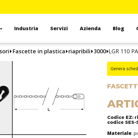
Industria
Servizi
Azienda
Blog
sori
Fascette in plastica
riapribili
3000
LGR 110 P
Genera sched
FASCETTE
ARTI
Codice EZ: r
codice SES-S
Materiale
: p