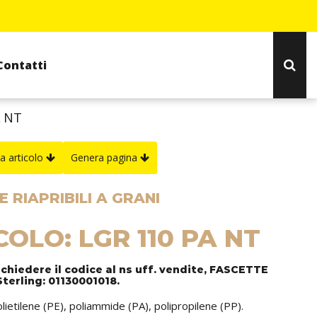
Contatti
A NT
a articolo
Genera pagina
 RIAPRIBILI A GRANI
COLO: LGR 110 PA NT
ichiedere il codice al ns uff. vendite, FASCETTE
terling: 01130001018.
olietilene (PE), poliammide (PA), polipropilene (PP).