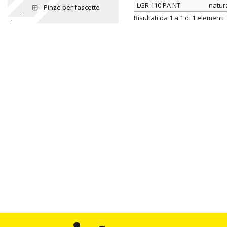
LGR 110 PA NT
natur
Pinze per fascette
ARTICOLO
colo
Risultati da 1 a 1 di 1 elementi