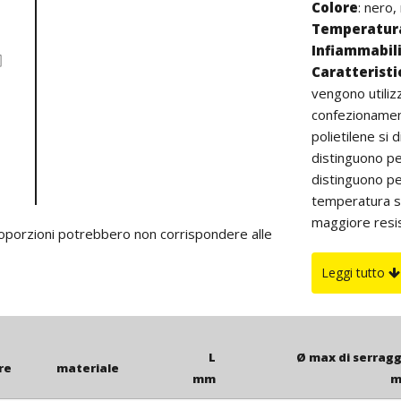
Colore
: nero,
Temperatura
Infiammabil
Caratterist
vengono utiliz
confezionament
polietilene si d
distinguono pe
distinguono pe
temperatura su
maggiore resist
proporzioni potrebbero non corrispondere alle
all’aperto (col
Su richiesta
Leggi tutto
fornite in color
L
Ø max di serragg
re
materiale
mm