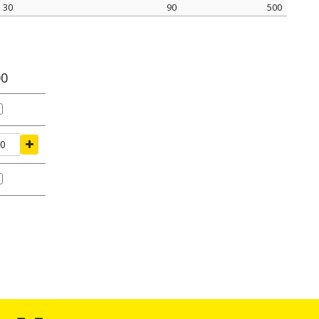
30
90
500
io
tenuta di serraggio
confezione
mm
N
pz.
00