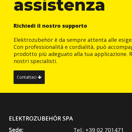
assistenza
Richiedi il nostro supporto
Elektrozubehör è da sempre attenta alle esigen
Con professionalità e cordialità, può accompag
prodotto più adeguato alla tua applicazione. R
nostri specialisti.
Contattaci
ELEKTROZUBEHÖR SPA
Sede:
Tel.:
+39 02 701471