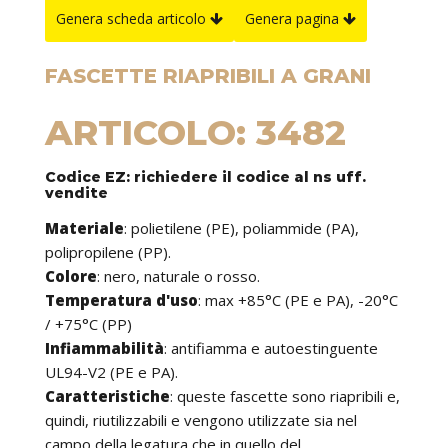
Genera scheda articolo
Genera pagina
FASCETTE RIAPRIBILI A GRANI
ARTICOLO: 3482
Codice EZ: richiedere il codice al ns uff.
vendite
Materiale
: polietilene (PE), poliammide (PA),
polipropilene (PP).
Colore
: nero, naturale o rosso.
Temperatura d'uso
: max +85°C (PE e PA), -20°C
/ +75°C (PP)
Infiammabilità
: antifiamma e autoestinguente
UL94-V2 (PE e PA).
Caratteristiche
: queste fascette sono riapribili e,
quindi, riutilizzabili e vengono utilizzate sia nel
campo della legatura che in quello del