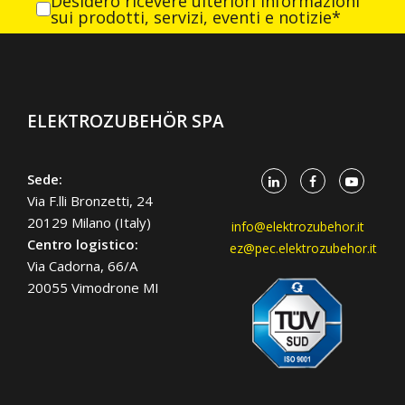
Desidero ricevere ulteriori informazioni
sui prodotti, servizi, eventi e notizie*
ELEKTROZUBEHÖR SPA
Sede:
Via F.lli Bronzetti, 24
20129 Milano (Italy)
info@elektrozubehor.it
Centro logistico:
ez@pec.elektrozubehor.it
Via Cadorna, 66/A
20055 Vimodrone MI