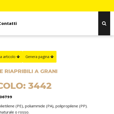
Contatti
a articolo
Genera pagina
 RIAPRIBILI A GRANI
COLO: 3442
306799
olietilene (PE), poliammide (PA), polipropilene (PP).
 naturale o rosso.