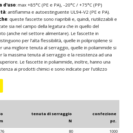
 d'uso
: max +85°C (PE e PA), -20°C / +75°C (PP)
ità
: antifiamma e autoestinguente UL94-V2 (PE e PA).
iche
: queste fascette sono riapribili e, quindi, riutilizzabili e
zate sia nel campo della legatura che in quello del
o (anche nel settore alimentare). Le fascette in
istinguono per l’alta flessibilità, quelle in polipropilene si
r una migliore tenuta al serraggio, quelle in poliammide si
r la massima tenuta al serraggio e la resistenza ad una
periore. Le fascette in poliammide, inoltre, hanno una
enza ai prodotti chimici e sono indicate per l’utilizzo
ore nero).
: per quantità, le fascette in polietilene possono essere
e blu o giallo.
io
tenuta di serraggio
confezione
m
N
pz.
76
80
1000