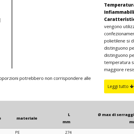
Temperatura
Infiammabil
Caratterist
vengono utiliz
confezionament
polietilene si d
distinguono pe
distinguono pe
temperatura su
maggiore resist
all’aperto (col
proporzioni potrebbero non corrispondere alle
Su richiesta
Leggi tutto
fornite in color
L
Ø max di serragg
e
materiale
mm
m
PE
274