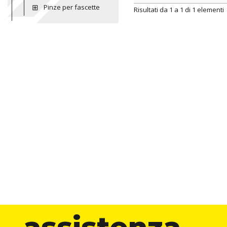
Pinze per fascette
ARTICOLO
color
Risultati da 1 a 1 di 1 elementi
assistenza