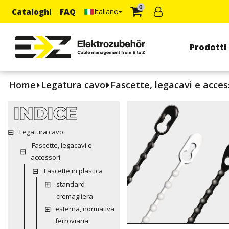
0
Cataloghi
FAQ
Italiano
Prodotti
Home
Legatura cavo
Fascette, legacavi e acces
INDICE
Legatura cavo
Fascette, legacavi e
accessori
Fascette in plastica
standard
cremagliera
esterna, normativa
ferroviaria