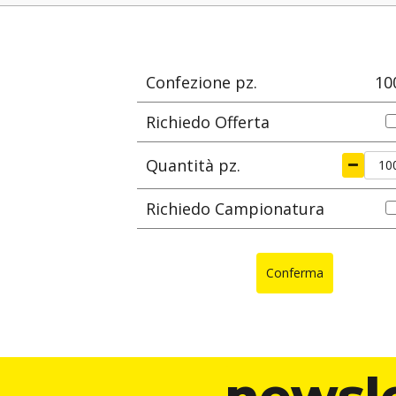
e
materiale
L
Ø max di serragg
mm
m
Confezione pz.
10
Richiedo Offerta
Quantità pz.
Richiedo Campionatura
Conferma
newsl