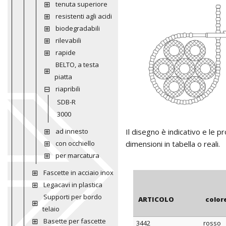
tenuta superiore
resistenti agli acidi
biodegradabili
rilevabili
rapide
BELTO, a testa
piatta
riapribili
SDB-R
3000
ad innesto
Il disegno è indicativo e le 
con occhiello
dimensioni in tabella o reali.
per marcatura
Fascette in acciaio inox
Legacavi in plastica
Supporti per bordo
ARTICOLO
color
telaio
Basette per fascette
3442
rosso