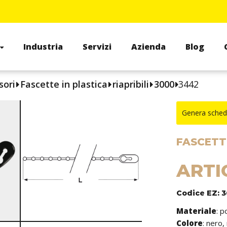
Industria
Servizi
Azienda
Blog
sori
Fascette in plastica
riapribili
3000
3442
Genera sched
FASCETTE
ARTI
Codice EZ: 
Materiale
: p
Colore
: nero,