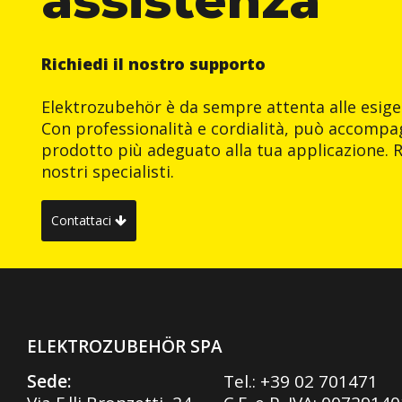
Richiedi il nostro supporto
Elektrozubehör è da sempre attenta alle esigen
Con professionalità e cordialità, può accompag
prodotto più adeguato alla tua applicazione. R
nostri specialisti.
Contattaci
ELEKTROZUBEHÖR SPA
Sede:
Tel.:
+39 02 701471