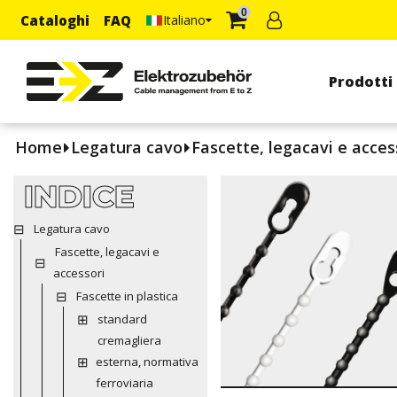
0
Cataloghi
FAQ
Italiano
Prodotti
Home
Legatura cavo
Fascette, legacavi e acces
INDICE
Legatura cavo
Fascette, legacavi e
accessori
Fascette in plastica
standard
cremagliera
esterna, normativa
ferroviaria