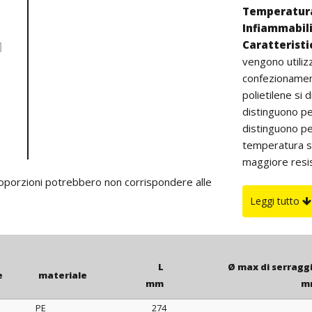
Temperatura
Infiammabil
Caratterist
vengono utiliz
confezionament
polietilene si d
distinguono pe
distinguono pe
temperatura su
maggiore resist
all’aperto (col
proporzioni potrebbero non corrispondere alle
Su richiesta
Leggi tutto
fornite in color
L
Ø max di serragg
e
materiale
mm
m
PE
274