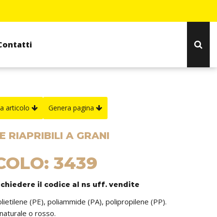
Contatti
a articolo
Genera pagina
 RIAPRIBILI A GRANI
COLO: 3439
ichiedere il codice al ns uff. vendite
olietilene (PE), poliammide (PA), polipropilene (PP).
 naturale o rosso.