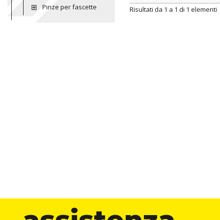
Pinze per fascette
ARTICOLO
color
Risultati da 1 a 1 di 1 elementi
assistenza