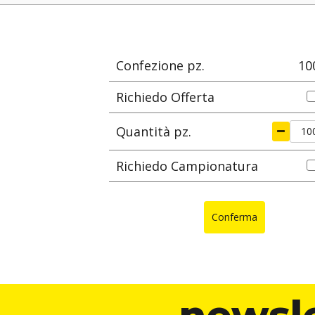
e
materiale
L
Ø max di serragg
mm
m
Confezione pz.
10
Richiedo Offerta
Quantità pz.
Richiedo Campionatura
Conferma
newsl