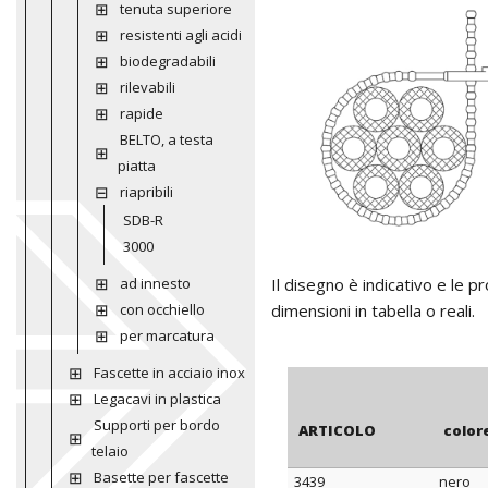
tenuta superiore
resistenti agli acidi
biodegradabili
rilevabili
rapide
BELTO, a testa
piatta
riapribili
SDB-R
3000
ad innesto
Il disegno è indicativo e le 
con occhiello
dimensioni in tabella o reali.
per marcatura
Fascette in acciaio inox
Legacavi in plastica
Supporti per bordo
ARTICOLO
color
telaio
Basette per fascette
3439
nero