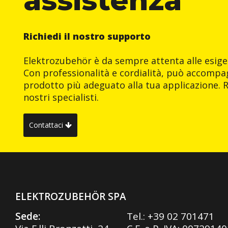
Richiedi il nostro supporto
Elektrozubehör è da sempre attenta alle esigen
Con professionalità e cordialità, può accompag
prodotto più adeguato alla tua applicazione. R
nostri specialisti.
Contattaci
ELEKTROZUBEHÖR SPA
Sede:
Tel.:
+39 02 701471