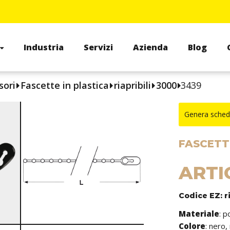
Industria
Servizi
Azienda
Blog
sori
Fascette in plastica
riapribili
3000
3439
Genera sched
FASCETTE
ARTI
Codice EZ: r
Materiale
: p
Colore
: nero,