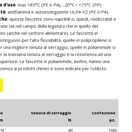
 d'uso
: max +85°C (PE e PA), -20°C / +75°C (PP)
ità
: antifiamma e autoestinguente UL94-V2 (PE e PA).
iche
: queste fascette sono riapribili e, quindi, riutilizzabili e
zate sia nel campo della legatura che in quello del
o (anche nel settore alimentare). Le fascette in
istinguono per l’alta flessibilità, quelle in polipropilene si
r una migliore tenuta al serraggio, quelle in poliammide si
r la massima tenuta al serraggio e la resistenza ad una
periore. Le fascette in poliammide, inoltre, hanno una
enza ai prodotti chimici e sono indicate per l’utilizzo
ore nero).
: per quantità, le fascette in polietilene possono essere
e blu o giallo.
io
tenuta di serraggio
confezione
m
N
pz.
76
80
1000