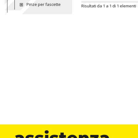
Pinze per fascette
ARTICOLO
color
Risultati da 1 a 1 di 1 elementi
assistenza