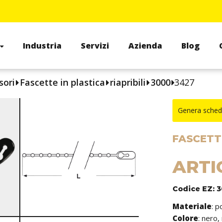
Industria
Servizi
Azienda
Blog
sori
Fascette in plastica
riapribili
3000
3427
Genera sched
FASCETTE
ARTI
Codice EZ: 
Materiale
: p
Colore
: nero,