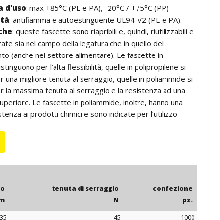
 d'uso
: max +85°C (PE e PA), -20°C / +75°C (PP)
ità
: antifiamma e autoestinguente UL94-V2 (PE e PA).
iche
: queste fascette sono riapribili e, quindi, riutilizzabili e
zate sia nel campo della legatura che in quello del
o (anche nel settore alimentare). Le fascette in
istinguono per l’alta flessibilità, quelle in polipropilene si
r una migliore tenuta al serraggio, quelle in poliammide si
r la massima tenuta al serraggio e la resistenza ad una
periore. Le fascette in poliammide, inoltre, hanno una
enza ai prodotti chimici e sono indicate per l’utilizzo
ore nero).
: per quantità, le fascette in polietilene possono essere
e blu o giallo.
io
tenuta di serraggio
confezione
m
N
pz.
35
45
1000