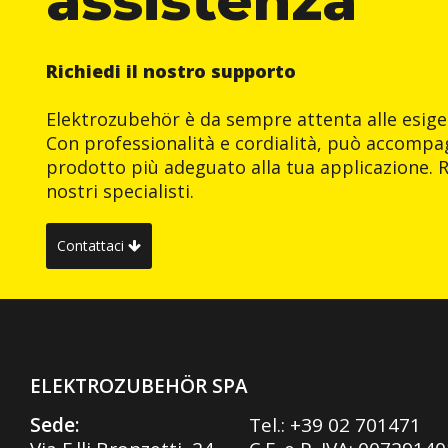
Richiedi il nostro supporto
Elektrozubehör è da sempre attenta alle esigen
Con professionalità e cordialità, può accompag
prodotto più adeguato alla tua applicazione. R
nostri specialisti.
Contattaci
ELEKTROZUBEHÖR SPA
Sede:
Tel.:
+39 02 701471