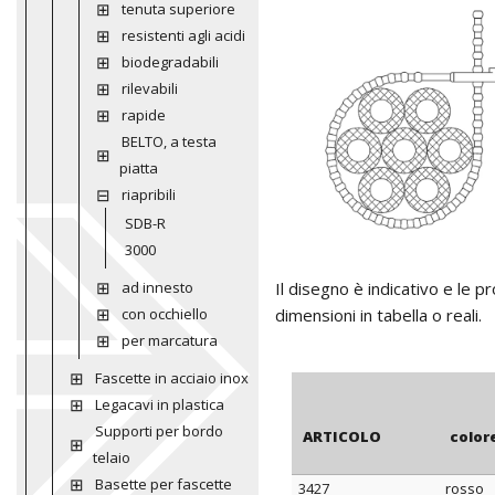
tenuta superiore
resistenti agli acidi
biodegradabili
rilevabili
rapide
BELTO, a testa
piatta
riapribili
SDB-R
3000
ad innesto
Il disegno è indicativo e le 
con occhiello
dimensioni in tabella o reali.
per marcatura
Fascette in acciaio inox
Legacavi in plastica
Supporti per bordo
ARTICOLO
color
telaio
Basette per fascette
3427
rosso