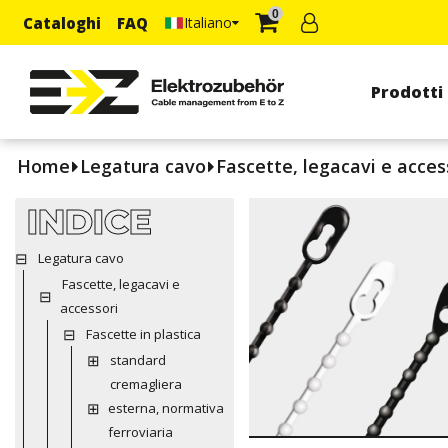
0
Cataloghi
FAQ
Italiano
Prodotti
Home
Legatura cavo
Fascette, legacavi e acces
INDICE
Legatura cavo
Fascette, legacavi e
accessori
Fascette in plastica
standard
cremagliera
esterna, normativa
ferroviaria