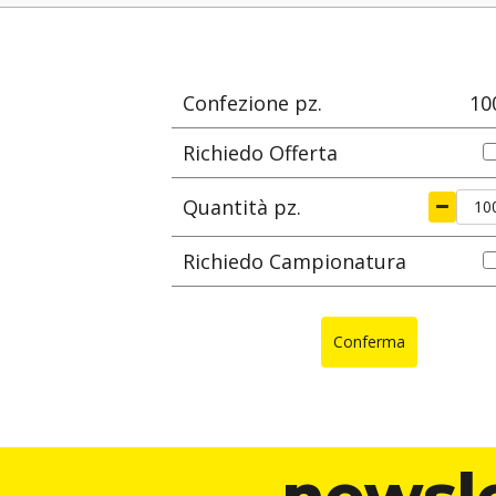
e
materiale
L
Ø max di serragg
mm
m
Confezione pz.
10
Richiedo Offerta
Quantità pz.
Richiedo Campionatura
Conferma
newsl