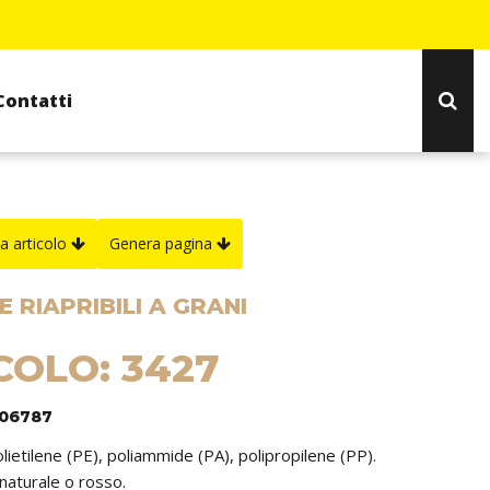
Contatti
a articolo
Genera pagina
 RIAPRIBILI A GRANI
COLO: 3427
306787
olietilene (PE), poliammide (PA), polipropilene (PP).
 naturale o rosso.