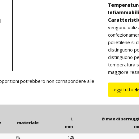
Temperatura
Infiammabil
Caratterist
vengono utiliz
confezionament
polietilene si d
distinguono pe
distinguono pe
temperatura su
maggiore resist
all’aperto (col
proporzioni potrebbero non corrispondere alle
Su richiesta
Leggi tutto
fornite in color
L
Ø max di serragg
e
materiale
mm
m
PE
128