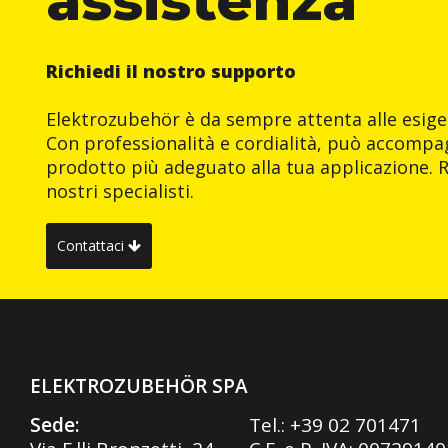
Richiedi il nostro supporto
Elektrozubehör è da sempre attenta alle esigen
Con professionalità e cordialità, può accompag
prodotto più adeguato alla tua applicazione. R
nostri specialisti.
Contattaci
ELEKTROZUBEHÖR SPA
Sede:
Tel.:
+39 02 701471