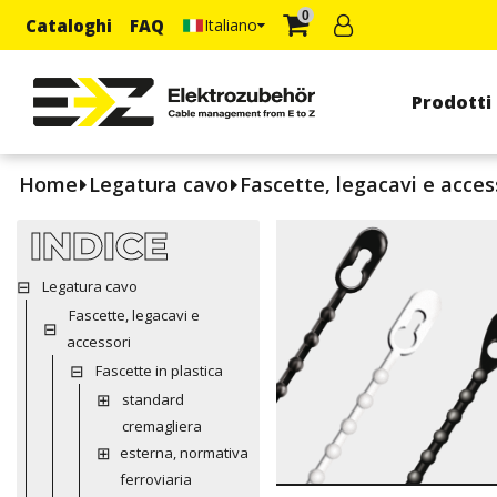
0
Cataloghi
FAQ
Italiano
Prodotti
Home
Legatura cavo
Fascette, legacavi e acces
INDICE
Legatura cavo
Fascette, legacavi e
accessori
Fascette in plastica
standard
cremagliera
esterna, normativa
ferroviaria