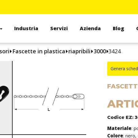
Industria
Servizi
Azienda
Blog
sori
Fascette in plastica
riapribili
3000
3424
Genera sched
FASCETTE
ARTI
Codice EZ: 
Materiale
: p
Colore
: nero,