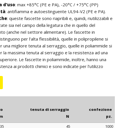
 d'uso
: max +85°C (PE e PA), -20°C / +75°C (PP)
ità
: antifiamma e autoestinguente UL94-V2 (PE e PA).
iche
: queste fascette sono riapribili e, quindi, riutilizzabili e
zate sia nel campo della legatura che in quello del
o (anche nel settore alimentare). Le fascette in
istinguono per l’alta flessibilità, quelle in polipropilene si
r una migliore tenuta al serraggio, quelle in poliammide si
r la massima tenuta al serraggio e la resistenza ad una
periore. Le fascette in poliammide, inoltre, hanno una
enza ai prodotti chimici e sono indicate per l’utilizzo
ore nero).
: per quantità, le fascette in polietilene possono essere
e blu o giallo.
io
tenuta di serraggio
confezione
m
N
pz.
35
45
1000