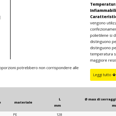
Temperatura
Infiammabil
Caratterist
vengono utiliz
confezionament
polietilene si d
distinguono pe
distinguono pe
temperatura su
maggiore resist
all’aperto (col
proporzioni potrebbero non corrispondere alle
Su richiesta
Leggi tutto
fornite in color
L
Ø max di serragg
e
materiale
mm
m
PE
128