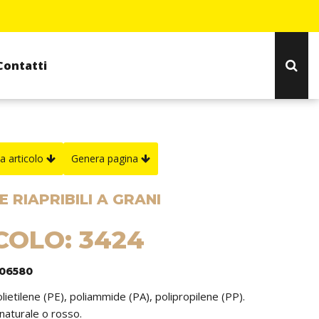
Contatti
a articolo
Genera pagina
 RIAPRIBILI A GRANI
COLO: 3424
306580
olietilene (PE), poliammide (PA), polipropilene (PP).
 naturale o rosso.