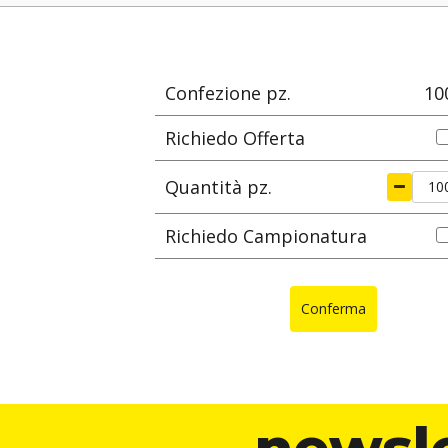
e
materiale
L
Ø max di serragg
mm
m
Confezione pz.
10
Richiedo Offerta
Quantità pz.
Richiedo Campionatura
Conferma
newsl