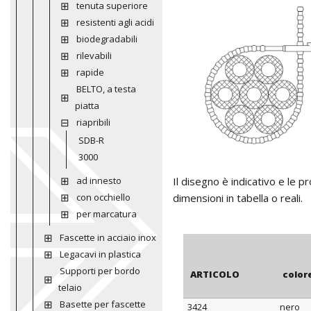
tenuta superiore
resistenti agli acidi
biodegradabili
rilevabili
rapide
BELTO, a testa
piatta
riapribili
SDB-R
3000
ad innesto
Il disegno è indicativo e le 
con occhiello
dimensioni in tabella o reali.
per marcatura
Fascette in acciaio inox
Legacavi in plastica
Supporti per bordo
ARTICOLO
color
telaio
Basette per fascette
3424
nero