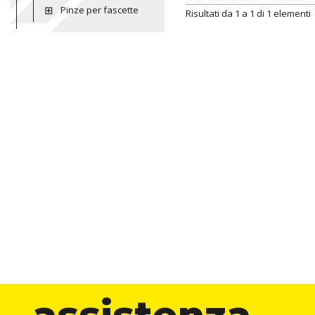
Pinze per fascette
ARTICOLO
color
Risultati da 1 a 1 di 1 elementi
assistenza