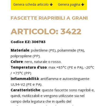
Genera scheda articolo
Genera pagina
FASCETTE RIAPRIBILI A GRANI
ARTICOLO: 3422
Codice EZ: 306783
Materiale
: polietilene (PE), poliammide (PA),
polipropilene (PP).
Colore
: nero, naturale o rosso.
Temperatura d'uso
: max +85°C (PE e PA), -20°C
/ +75°C (PP)
Infiammabilità
: antifiamma e autoestinguente
UL94-V2 (PE e PA).
Caratteristiche
: queste fascette sono riapribili e,
quindi, riutilizzabili e vengono utilizzate sia nel
campo della legatura che in quello del