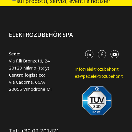
sui prodotti, servizi, eventi e notizie*
ELEKTROZUBEHÖR SPA
Sede:
Via F.lli Bronzetti, 24
20129 Milano (Italy)
info@elektrozubehor.it
Centro logistico:
ez@pec.elektrozubehor.it
Via Cadorna, 66/A
20055 Vimodrone MI
Tel.:
+39 02 701471