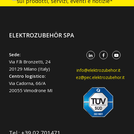
sui prodotti, servizi, eventi e notizie*
ELEKTROZUBEHÖR SPA
Sede:
Via F.lli Bronzetti, 24
20129 Milano (Italy)
info@elektrozubehor.it
Centro logistico:
ez@pec.elektrozubehor.it
Via Cadorna, 66/A
20055 Vimodrone MI
Tel.:
+39 02 701471