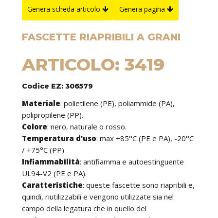
Genera scheda articolo
Genera pagina
FASCETTE RIAPRIBILI A GRANI
ARTICOLO: 3419
Codice EZ: 306579
Materiale
: polietilene (PE), poliammide (PA),
polipropilene (PP).
Colore
: nero, naturale o rosso.
Temperatura d'uso
: max +85°C (PE e PA), -20°C
/ +75°C (PP)
Infiammabilità
: antifiamma e autoestinguente
UL94-V2 (PE e PA).
Caratteristiche
: queste fascette sono riapribili e,
quindi, riutilizzabili e vengono utilizzate sia nel
campo della legatura che in quello del