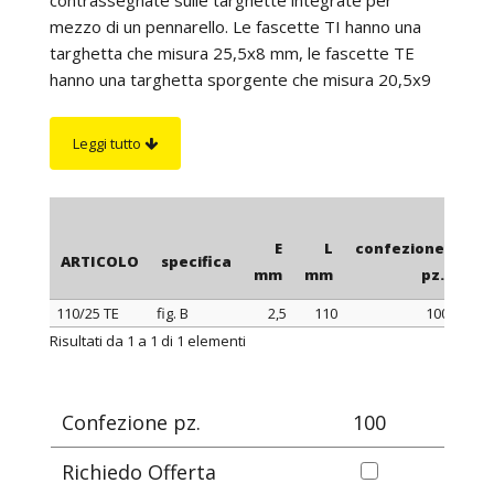
mezzo di un pennarello. Le fascette TI hanno una
targhetta che misura 25,5x8 mm, le fascette TE
hanno una targhetta sporgente che misura 20,5x9
mm, le fascette LI hanno una targhetta longitudinale
che misura 13x27 mm.
Leggi tutto
E
L
confezione
ARTICOLO
specifica
mm
mm
pz.
110/25 TE
fig. B
2,5
110
100
ARTICOLO
specifica
E
L
confezione
Risultati da 1 a 1 di 1 elementi
mm
mm
pz.
Confezione pz.
100
Richiedo Offerta