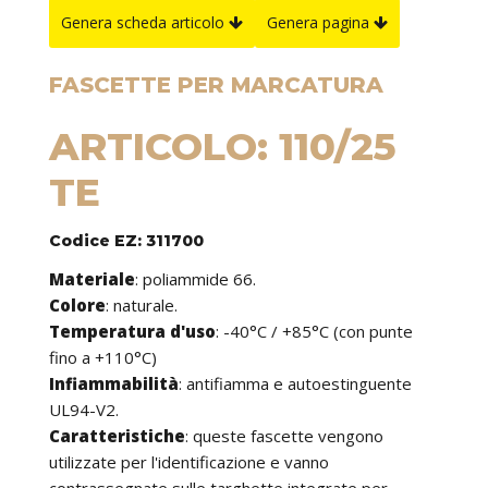
Genera scheda articolo
Genera pagina
FASCETTE PER MARCATURA
ARTICOLO: 110/25
TE
Codice EZ: 311700
Materiale
: poliammide 66.
Colore
: naturale.
Temperatura d'uso
: -40°C / +85°C (con punte
fino a +110°C)
Infiammabilità
: antifiamma e autoestinguente
UL94-V2.
Caratteristiche
: queste fascette vengono
utilizzate per l'identificazione e vanno
contrassegnate sulle targhette integrate per