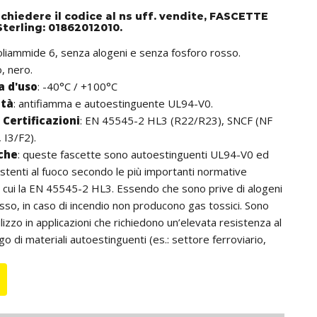
ichiedere il codice al ns uff. vendite, FASCETTE
terling: 01862012010.
poliammide 6, senza alogeni e senza fosforo rosso.
o, nero.
 d'uso
: -40°C / +100°C
ità
: antifiamma e autoestinguente UL94-V0.
Certificazioni
: EN 45545-2 HL3 (R22/R23), SNCF (NF
 I3/F2).
iche
:
queste fascette sono autoestinguenti UL94-V0 ed
stenti al fuoco secondo le più importanti normative
ra cui la EN 45545-2 HL3. Essendo che sono prive di alogeni
osso, in caso di incendio non producono gas tossici. Sono
ilizzo in applicazioni che richiedono un’elevata resistenza al
go di materiali autoestinguenti (es.: settore ferroviario,
unnel, ecc.). Inoltre, si distinguono per la cremagliera che,
a, non è a contatto con i cavi; ciò consente di non
avi anche se utilizzate in ambienti con elevate vibrazioni.
 da intendersi comprensiva della testa della fascetta.