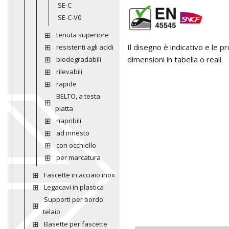
SE-C
SE-C-V0
tenuta superiore
Il disegno è indicativo e le 
resistenti agli acidi
dimensioni in tabella o reali.
biodegradabili
rilevabili
rapide
BELTO, a testa
piatta
riapribili
ad innesto
con occhiello
per marcatura
Fascette in acciaio inox
Legacavi in plastica
Supporti per bordo
telaio
Basette per fascette