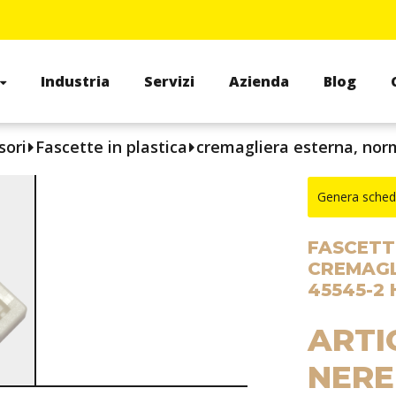
Industria
Servizi
Azienda
Blog
sori
Fascette in plastica
cremagliera esterna, norm
Genera sched
FASCETT
CREMAGL
45545-2 
ARTI
NERE