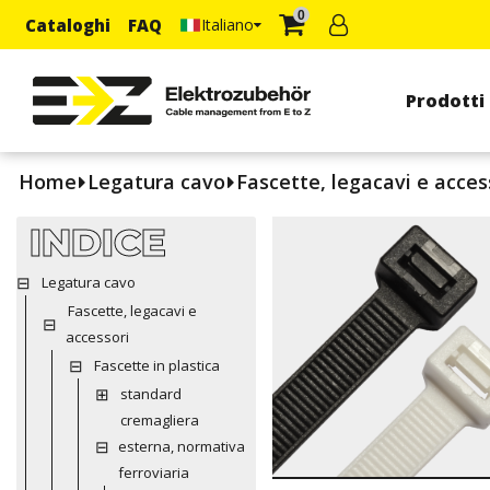
0
Cataloghi
FAQ
Italiano
Prodotti
Home
Legatura cavo
Fascette, legacavi e acces
INDICE
Legatura cavo
Fascette, legacavi e
accessori
Fascette in plastica
standard
cremagliera
esterna, normativa
ferroviaria