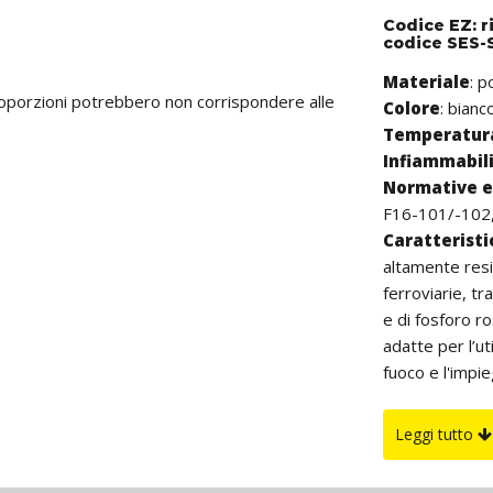
Codice EZ: r
codice SES-S
Materiale
: 
proporzioni potrebbero non corrispondere alle
Colore
: bianc
Temperatura
Infiammabil
Normative e 
F16-101/-102,
Caratterist
altamente resi
ferroviarie, t
e di fosforo r
adatte per l’ut
fuoco e l'impie
aerospaziale, t
essendo estern
Leggi tutto
danneggiare i c
La lunghezza è