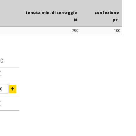
: alcuni articoli sono disponibili con cremagliera interna.
tenuta min. di serraggio
confezione
N
pz.
790
100
tenuta min. di serraggio
confezione
N
pz.
00