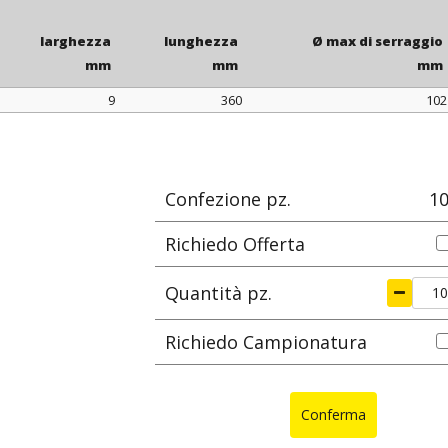
Su richiesta
larghezza
lunghezza
Ø max di serraggio
mm
mm
mm
9
360
102
larghezza
lunghezza
Ø max di serraggio
mm
mm
mm
Confezione pz.
1
Richiedo Offerta
Quantità pz.
Richiedo Campionatura
Conferma