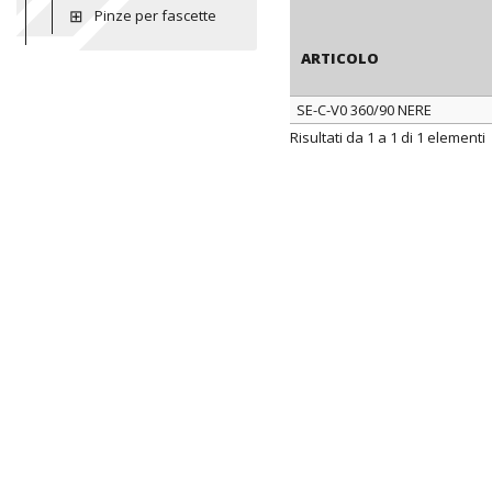
Pinze per fascette
ARTICOLO
SE-C-V0 360/90 NERE
ARTICOLO
Risultati da 1 a 1 di 1 elementi