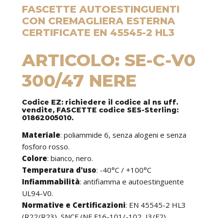
FASCETTE AUTOESTINGUENTI
CON CREMAGLIERA ESTERNA
CERTIFICATE EN 45545-2 HL3
ARTICOLO: SE-C-V0
300/47 NERE
Codice EZ: richiedere il codice al ns uff.
vendite, FASCETTE codice SES-Sterling:
01862005010.
Materiale
: poliammide 6, senza alogeni e senza
fosforo rosso.
Colore
: bianco, nero.
Temperatura d'uso
: -40°C / +100°C
Infiammabilità
: antifiamma e autoestinguente
UL94-V0.
Normative e Certificazioni
: EN 45545-2 HL3
(R22/R23), SNCF (NF F16-101/-102, I3/F2).