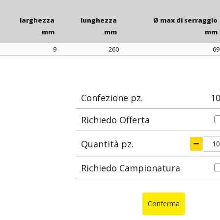
Su richiesta
larghezza
lunghezza
Ø max di serraggio
mm
mm
mm
9
260
69
larghezza
lunghezza
Ø max di serraggio
mm
mm
mm
Confezione pz.
1
Richiedo Offerta
Quantità pz.
Richiedo Campionatura
Conferma