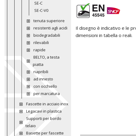
SE-C
SE-C-V0
tenuta superiore
Il disegno è indicativo e le 
resistenti agli acidi
dimensioni in tabella o reali.
biodegradabili
rilevabili
rapide
BELTO, a testa
piatta
riapribili
ad innesto
con occhiello
per marcatura
Fascette in acciaio inox
Legacavi in plastica
Supporti per bordo
telaio
Basette per fascette