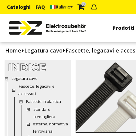
0
Cataloghi
FAQ
Italiano
Prodotti
Home
Legatura cavo
Fascette, legacavi e acces
INDICE
Legatura cavo
Fascette, legacavi e
accessori
Fascette in plastica
standard
cremagliera
esterna, normativa
ferroviaria