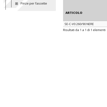
Pinze per fascette
ARTICOLO
SE-C-V0 260/90 NERE
ARTICOLO
Risultati da 1 a 1 di 1 elementi