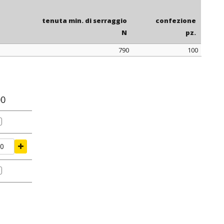
: alcuni articoli sono disponibili con cremagliera interna.
tenuta min. di serraggio
confezione
N
pz.
790
100
tenuta min. di serraggio
confezione
N
pz.
00