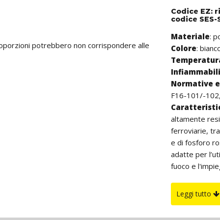
Codice EZ: r
codice SES-S
Materiale
: 
proporzioni potrebbero non corrispondere alle
Colore
: bianc
Temperatura
Infiammabil
Normative e 
F16-101/-102,
Caratterist
altamente resi
ferroviarie, t
e di fosforo r
adatte per l’ut
fuoco e l'impie
aerospaziale, t
essendo estern
Leggi tutto
danneggiare i c
La lunghezza è