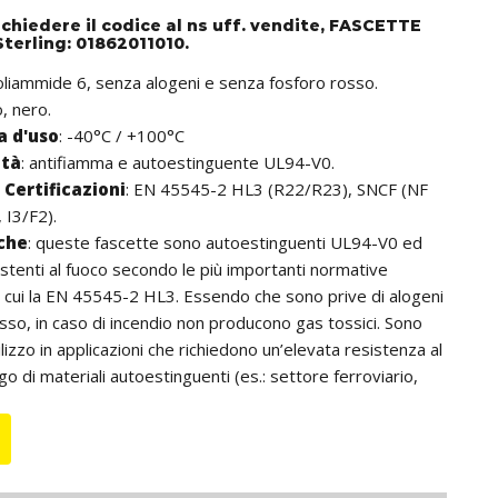
ichiedere il codice al ns uff. vendite, FASCETTE
terling: 01862011010.
poliammide 6, senza alogeni e senza fosforo rosso.
o, nero.
 d'uso
: -40°C / +100°C
ità
: antifiamma e autoestinguente UL94-V0.
Certificazioni
: EN 45545-2 HL3 (R22/R23), SNCF (NF
 I3/F2).
iche
:
queste fascette sono autoestinguenti UL94-V0 ed
stenti al fuoco secondo le più importanti normative
ra cui la EN 45545-2 HL3. Essendo che sono prive di alogeni
osso, in caso di incendio non producono gas tossici. Sono
ilizzo in applicazioni che richiedono un’elevata resistenza al
go di materiali autoestinguenti (es.: settore ferroviario,
unnel, ecc.). Inoltre, si distinguono per la cremagliera che,
a, non è a contatto con i cavi; ciò consente di non
avi anche se utilizzate in ambienti con elevate vibrazioni.
 da intendersi comprensiva della testa della fascetta.