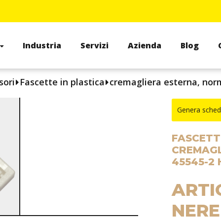
Industria
Servizi
Azienda
Blog
sori
Fascette in plastica
cremagliera esterna, norm
Genera sched
FASCETT
CREMAGL
45545-2 
ARTI
NERE