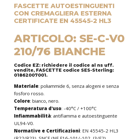
FASCETTE AUTOESTINGUENTI
CON CREMAGLIERA ESTERNA
CERTIFICATE EN 45545-2 HL3
ARTICOLO: SE-C-V0
210/76 BIANCHE
Codice EZ: richiedere il codice al ns uff.
vendite, FASCETTE codice SES-Sterling:
01862007001.
Materiale
: poliammide 6, senza alogeni e senza
fosforo rosso.
Colore
: bianco, nero.
Temperatura d'uso
: -40°C / +100°C
Infiammabilità
: antifiamma e autoestinguente
UL94-V0.
Normative e Certificazioni
: EN 45545-2 HL3
(R22/R23), SNCF (NF F16-101/-102, I3/F2).