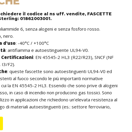
CHE
ichiedere il codice al ns uff. vendite, FASCETTE
Sterling: 01862003001.
poliammide 6, senza alogeni e senza fosforo rosso.
o, nero.
 d'uso
: -40°C / +100°C
ità
: antifiamma e autoestinguente UL94-V0.
Certificazioni
: EN 45545-2 HL3 (R22/R23), SNCF (NF
 I3/F2).
iche
:
queste fascette sono autoestinguenti UL94-V0 ed
stenti al fuoco secondo le più importanti normative
ra cui la EN 45545-2 HL3. Essendo che sono prive di alogeni
osso, in caso di incendio non producono gas tossici. Sono
ilizzo in applicazioni che richiedono un’elevata resistenza al
go di materiali autoestinguenti (es.: settore ferroviario,
unnel, ecc.). Inoltre, si distinguono per la cremagliera che,
a, non è a contatto con i cavi; ciò consente di non
avi anche se utilizzate in ambienti con elevate vibrazioni.