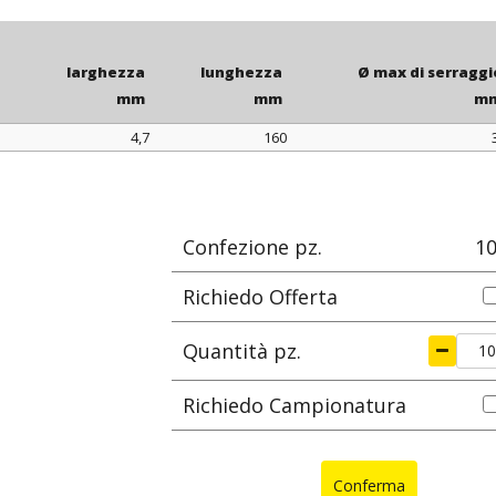
La lunghezza è
Su richiesta
larghezza
lunghezza
Ø max di serraggi
mm
mm
m
4,7
160
larghezza
lunghezza
Ø max di serraggi
mm
mm
m
Confezione pz.
1
Richiedo Offerta
Quantità pz.
Richiedo Campionatura
Conferma