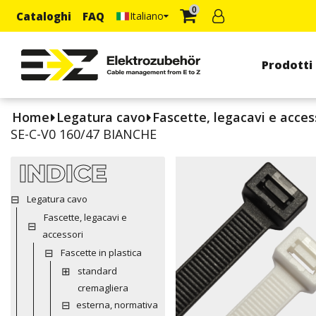
0
Cataloghi
FAQ
Italiano
Prodotti
Home
Legatura cavo
Fascette, legacavi e acces
SE-C-V0 160/47 BIANCHE
INDICE
Legatura cavo
Fascette, legacavi e
accessori
Fascette in plastica
standard
cremagliera
esterna, normativa