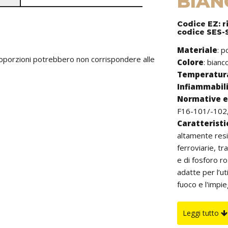
BIAN
Codice EZ: r
codice SES-
Materiale
: 
proporzioni potrebbero non corrispondere alle
Colore
: bianc
Temperatura
Infiammabil
Normative e 
F16-101/-102,
Caratterist
altamente resi
ferroviarie, t
e di fosforo r
adatte per l’ut
fuoco e l'impie
aerospaziale, t
essendo estern
Leggi tutto
danneggiare i c