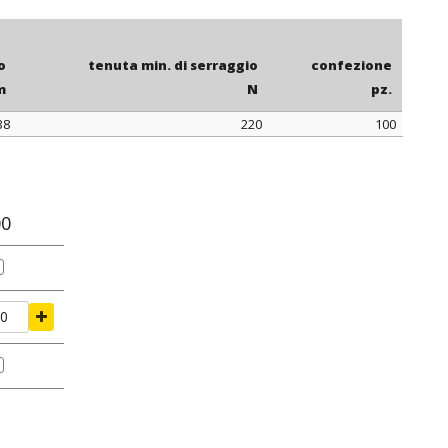
 da intendersi comprensiva della testa della fascetta.
: alcuni articoli sono disponibili con cremagliera interna.
o
tenuta min. di serraggio
confezione
m
N
pz.
38
220
100
o
tenuta min. di serraggio
confezione
m
N
pz.
00