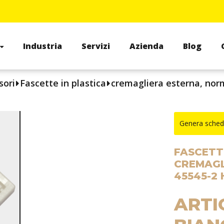
Industria
Servizi
Azienda
Blog
sori
Fascette in plastica
cremagliera esterna, norm
Genera sched
FASCETT
CREMAGL
45545-2 
ARTI