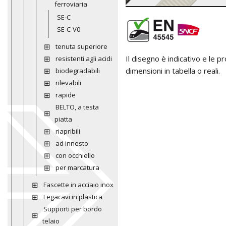
ferroviaria
SE-C
SE-C-V0
tenuta superiore
Il disegno è indicativo e le 
resistenti agli acidi
dimensioni in tabella o reali.
biodegradabili
rilevabili
rapide
BELTO, a testa
piatta
riapribili
ad innesto
con occhiello
per marcatura
Fascette in acciaio inox
Legacavi in plastica
Supporti per bordo
telaio