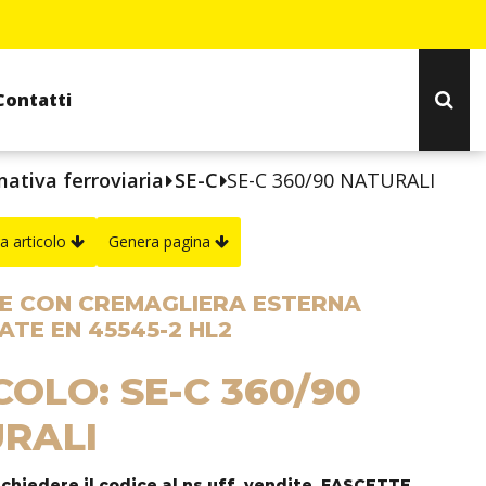
Contatti
ativa ferroviaria
SE-C
SE-C 360/90 NATURALI
a articolo
Genera pagina
E CON CREMAGLIERA ESTERNA
ATE EN 45545-2 HL2
COLO: SE-C 360/90
RALI
ichiedere il codice al ns uff. vendite, FASCETTE