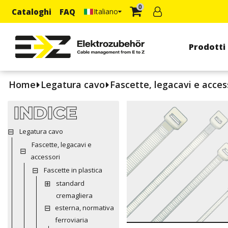
0
Cataloghi
FAQ
Italiano
Prodotti
Home
Legatura cavo
Fascette, legacavi e acces
INDICE
Legatura cavo
Fascette, legacavi e
accessori
Fascette in plastica
standard
cremagliera
esterna, normativa
ferroviaria