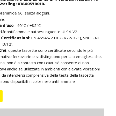
Sterling: 01860578018.
poliammide 66, senza alogeni.
ale.
 d'uso
: -40°C / +85°C
ità
: antifiamma e autoestinguente UL94-V2.
Certificazioni
: EN 45545-2 HL2 (R22/R23), SNCF (NF
 I3/F2).
iche
: queste fascette sono certificate secondo le più
mative ferroviarie e si distinguono per la cremagliera che,
a, non è a contatto con i cavi; ciò consente di non
avi anche se utilizzate in ambienti con elevate vibrazioni.
 da intendersi comprensiva della testa della fascetta.
:
sono disponibili in color nero antifiamma e
te UL94-V0.