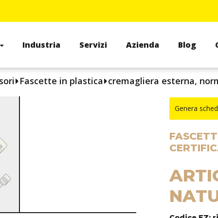
Industria
Servizi
Azienda
Blog
sori
Fascette in plastica
cremagliera esterna, norm
Genera sched
FASCETT
CERTIFIC
ARTI
NATU
Codice EZ: r