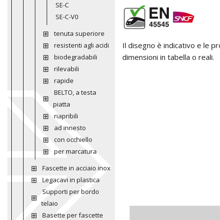
SE-C
SE-C-V0
tenuta superiore
Il disegno è indicativo e le 
resistenti agli acidi
dimensioni in tabella o reali.
biodegradabili
rilevabili
rapide
BELTO, a testa
piatta
riapribili
ad innesto
con occhiello
per marcatura
Fascette in acciaio inox
Legacavi in plastica
Supporti per bordo
telaio
Basette per fascette