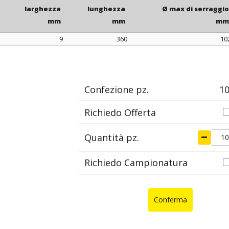
larghezza
lunghezza
Ø max di serraggio
mm
mm
mm
9
360
10
larghezza
lunghezza
Ø max di serraggi
mm
mm
m
Confezione pz.
1
Richiedo Offerta
Quantità pz.
Richiedo Campionatura
Conferma