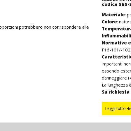
codice SES-
Materiale
: 
Colore
: natur
proporzioni potrebbero non corrispondere alle
Temperatura
Infiammabil
Normative e 
F16-101/-102,
Caratterist
importanti nor
essendo estern
danneggiare i c
La lunghezza è
Su richiesta
autoestinguen
Leggi tutto