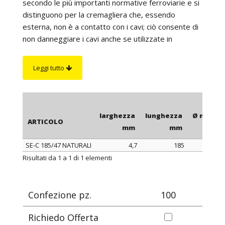
secondo le più importanti normative ferroviarie e si
distinguono per la cremagliera che, essendo
esterna, non è a contatto con i cavi; ciò consente di
non danneggiare i cavi anche se utilizzate in
ambienti con elevate vibrazioni. La lunghezza è da
intendersi comprensiva della testa della fascetta.
Leggi tutto
Su richiesta
:
sono disponibili in color nero
antifiamma e autoestinguente UL94-V0.
larghezza
lunghezza
Ø max di
ARTICOLO
mm
mm
SE-C 185/47 NATURALI
4,7
185
ARTICOLO
larghezza
lunghezza
Ø max di
Risultati da 1 a 1 di 1 elementi
mm
mm
Confezione pz.
100
Richiedo Offerta