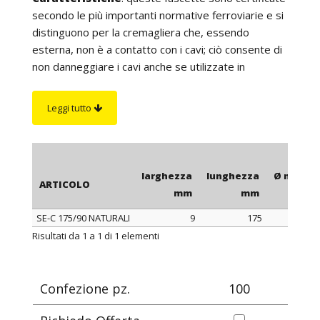
secondo le più importanti normative ferroviarie e si
distinguono per la cremagliera che, essendo
esterna, non è a contatto con i cavi; ciò consente di
non danneggiare i cavi anche se utilizzate in
ambienti con elevate vibrazioni. La lunghezza è da
intendersi comprensiva della testa della fascetta.
Leggi tutto
Su richiesta
:
sono disponibili in color nero
antifiamma e autoestinguente UL94-V0.
larghezza
lunghezza
Ø max di
ARTICOLO
mm
mm
SE-C 175/90 NATURALI
9
175
ARTICOLO
larghezza
lunghezza
Ø max di
Risultati da 1 a 1 di 1 elementi
mm
mm
Confezione pz.
100