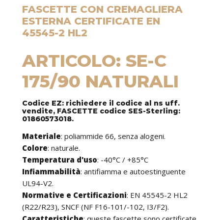
FASCETTE CON CREMAGLIERA
ESTERNA CERTIFICATE EN
45545-2 HL2
ARTICOLO: SE-C
175/90 NATURALI
Codice EZ: richiedere il codice al ns uff.
vendite, FASCETTE codice SES-Sterling:
01860573018.
Materiale
: poliammide 66, senza alogeni.
Colore
: naturale.
Temperatura d'uso
: -40°C / +85°C
Infiammabilità
: antifiamma e autoestinguente
UL94-V2.
Normative e Certificazioni
: EN 45545-2 HL2
(R22/R23), SNCF (NF F16-101/-102, I3/F2).
Caratteristiche
: queste fascette sono certificate