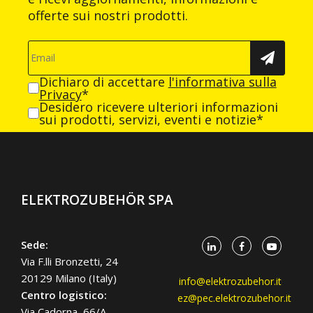
offerte sui nostri prodotti.
Dichiaro di accettare
l'informativa sulla
Privacy
*
Desidero ricevere ulteriori informazioni
sui prodotti, servizi, eventi e notizie*
ELEKTROZUBEHÖR SPA
Sede:
Via F.lli Bronzetti, 24
20129 Milano (Italy)
info@elektrozubehor.it
Centro logistico:
ez@pec.elektrozubehor.it
Via Cadorna, 66/A