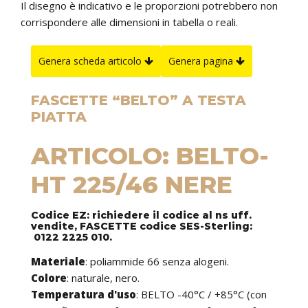
Il disegno è indicativo e le proporzioni potrebbero non
corrispondere alle dimensioni in tabella o reali.
Genera scheda articolo
Genera pagina
FASCETTE “BELTO” A TESTA
PIATTA
ARTICOLO: BELTO-
HT 225/46 NERE
Codice EZ: richiedere il codice al ns uff.
vendite, FASCETTE codice SES-Sterling:
0122 2225 010.
Materiale
: poliammide 66 senza alogeni.
Colore
: naturale, nero.
Temperatura d'uso
: BELTO -40°C / +85°C (con