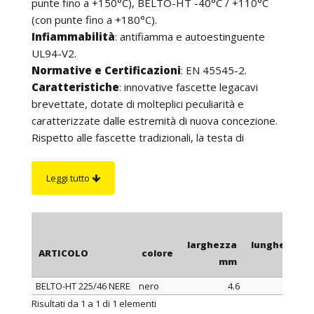
punte fino a +150°C), BELTO-HT -40°C / +110°C
(con punte fino a +180°C).
Infiammabilità
: antifiamma e autoestinguente
UL94-V2.
Normative e Certificazioni
: EN 45545-2.
Caratteristiche
:
innovative fascette legacavi
brevettate, dotate di molteplici peculiarità e
caratterizzate dalle estremità di nuova concezione.
Rispetto alle fascette tradizionali, la testa di
fissaggio di queste fascette è totalmente piatta e
ciò le rende adatte a qualsiasi applicazione in cui è
Leggi tutto
necessario ridurre l’ingombro dei cablaggi. Questa
soluzione anche diminuisce drasticamente il rischio
di danneggiamento dei cavi e degli oggetti attorno
alle fascette e non arreca danno agli operatori.
larghezza
lunghezza
ARTICOLO
colore
Inoltre, dopo il taglio della fascetta, il bordo non
mm
mm
risulta tagliente. Sono dotate di un sistema di
BELTO-HT 225/46 NERE
nero
4.6
225
preassemblaggio che consente la pre-chiusura e la
ARTICOLO
colore
larghezza
lunghezza
Risultati da 1 a 1 di 1 elementi
riapertura delle fascette fino al serraggio definitivo.