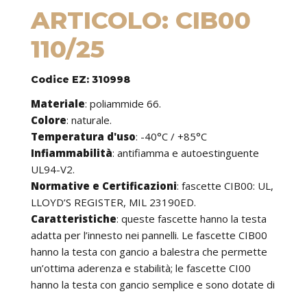
ARTICOLO: CIB00
110/25
Codice EZ: 310998
Materiale
: poliammide 66.
Colore
: naturale.
Temperatura d'uso
: -40°C / +85°C
Infiammabilità
: antifiamma e autoestinguente
UL94-V2.
Normative e Certificazioni
: fascette CIB00: UL,
LLOYD’S REGISTER, MIL 23190ED.
Caratteristiche
: queste fascette hanno la testa
adatta per l’innesto nei pannelli. Le fascette CIB00
hanno la testa con gancio a balestra che permette
un’ottima aderenza e stabilità; le fascette CI00
hanno la testa con gancio semplice e sono dotate di
una sporgenza utile per mantenerle sempre