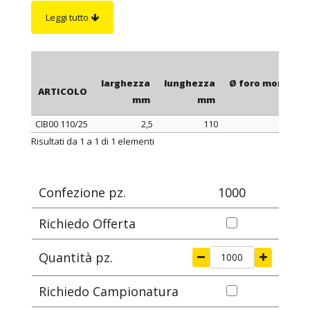
parallele al pannello.
Leggi tutto
Su richiesta
: fascette CIB00 in colore nero e
resistenti ai raggi UV.
larghezza
lunghezza
Ø foro montagg
ARTICOLO
mm
mm
m
CIB00 110/25
2,5
110
ARTICOLO
larghezza
lunghezza
Ø foro montagg
Risultati da 1 a 1 di 1 elementi
mm
mm
m
Confezione pz.
1000
Richiedo Offerta
Quantità pz.
Richiedo Campionatura