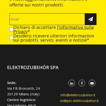
offerte sui nostri prodotti.
Dichiaro di accettare
l'informativa sulla
Privacy
*
Desidero ricevere ulteriori informazioni
sui prodotti, servizi, eventi e notizie*
ELEKTROZUBEHÖR SPA
Sede:
Via F.lli Bronzetti, 24
20129 Milano (Italy)
info@elektrozubehor.it
Centro logistico:
ez@pec.elektrozubehor.it
Via Cadorna, 66/A