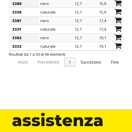
3380
nero
12,7
15,9
5,2
3330
naturale
12,7
15,9
5,2
3381
nero
12,7
17,4
5,2
3331
naturale
12,7
17,4
5,2
3382
nero
12,7
19,1
5,2
3332
naturale
12,7
19,1
5,2
Risultati da 1 a 50 di 66 elementi
Inizio
Precedente
1
Successivo
Fine
assistenza