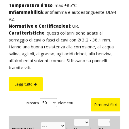
Temperatura d'uso
: max +85°C
Infiammabilità
: antifiamma e autoestinguente UL94-
V2.
Normative e Certificazioni
: UR.
Caratteristiche
: questi collarini sono adatti al
serraggio di cavi o fasci di cavi con Ø 3,2 - 38,1 mm.
Hanno una buona resistenza alla corrosione, all'acqua
salina, agli oli, al grasso, agli acidi deboli, alla benzina,
all'alcol ed ai solventi comuni. Si fissano su pannelli
tramite viti.
Su richiesta
: per quantità, con una maggiorazione sul
prezzo tutti i collarini possono essere realizzati in altri
Leggi tutto
colori. Inoltre, possono essere forniti antifiamma ed
autoestinguenti senza alogeni UL94-V0.
Mostra
elementi
Rimuovi filtri