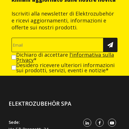
Iscriviti alla newsletter di Elektrozubehör
e ricevi aggiornamenti, informazioni e
offerte sui nostri prodotti.
Dichiaro di accettare
l'informativa sulla
Privacy
*
Desidero ricevere ulteriori informazioni
sui prodotti, servizi, eventi e notizie*
ELEKTROZUBEHÖR SPA
Sede:
Via F.lli Bronzetti, 24