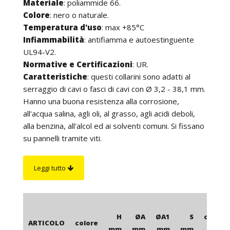
Materiale
: poliammide 66.
Colore
: nero o naturale.
Temperatura d'uso
: max +85°C
Infiammabilità
: antifiamma e autoestinguente
UL94-V2.
Normative e Certificazioni
: UR.
Caratteristiche
: questi collarini sono adatti al
serraggio di cavi o fasci di cavi con Ø 3,2 - 38,1 mm.
Hanno una buona resistenza alla corrosione,
all'acqua salina, agli oli, al grasso, agli acidi deboli,
alla benzina, all'alcol ed ai solventi comuni. Si fissano
su pannelli tramite viti.
Su richiesta
: per quantità, con una maggiorazione
sul prezzo tutti i collarini possono essere realizzati
Leggi tutto
in altri colori. Inoltre, possono essere forniti
antifiamma ed autoestinguenti senza alogeni UL94-
V0.
H
ØA
ØA1
S
confez
ARTICOLO
colore
mm
mm
mm
mm