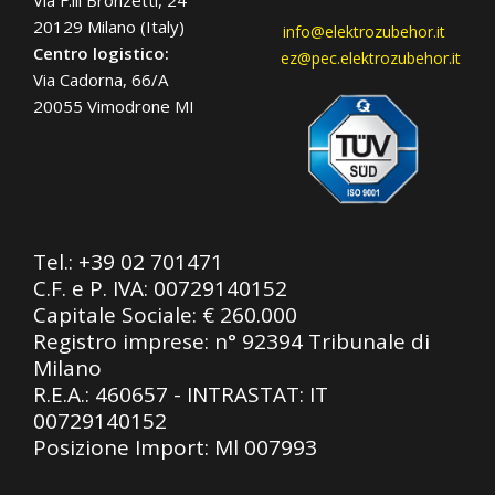
20129 Milano (Italy)
info@elektrozubehor.it
Centro logistico:
ez@pec.elektrozubehor.it
Via Cadorna, 66/A
20055 Vimodrone MI
Tel.:
+39 02 701471
C.F. e P. IVA: 00729140152
Capitale Sociale: € 260.000
Registro imprese: n° 92394 Tribunale di
Milano
R.E.A.: 460657 - INTRASTAT: IT
00729140152
Posizione Import: Ml 007993