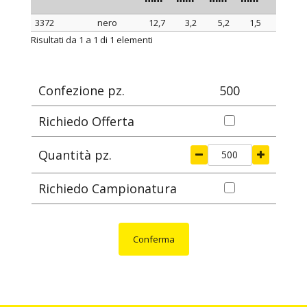
3372
nero
12,7
3,2
5,2
1,5
ARTICOLO
colore
H
ØA
ØA1
S
confez
Risultati da 1 a 1 di 1 elementi
mm
mm
mm
mm
Confezione pz.
500
Richiedo Offerta
Quantità pz.
Richiedo Campionatura
Conferma