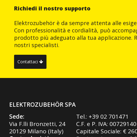
Richiedi il nostro supporto
Elektrozubehör è da sempre attenta alle esigen
Con professionalità e cordialità, può accompag
prodotto più adeguato alla tua applicazione. R
nostri specialisti.
Contattaci
ELEKTROZUBEHÖR SPA
Sede:
Tel.:
+39 02 701471
Via F.lli Bronzetti, 24
C.F. e P. IVA: 0072914
20129 Milano (Italy)
Capitale Sociale: € 26