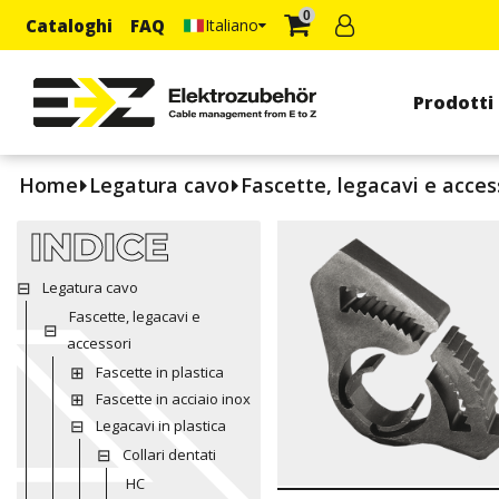
0
Cataloghi
FAQ
Italiano
Prodotti
Home
Legatura cavo
Fascette, legacavi e acces
INDICE
Legatura cavo
Fascette, legacavi e
accessori
Fascette in plastica
Fascette in acciaio inox
Legacavi in plastica
Collari dentati
HC