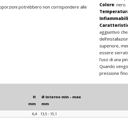
Colore
: nero.
proporzioni potrebbero non corrispondere alle
Temperatura
Infiammabil
Caratterist
aggiuntivo che
dell’installazi
superiore, men
essere serrati
l’uso di una pi
Quando vengono
pressione fino
H
Ø interno min - max
mm
mm
6,4
13,5 - 15,1
H
Ø interno min - max
mm
mm