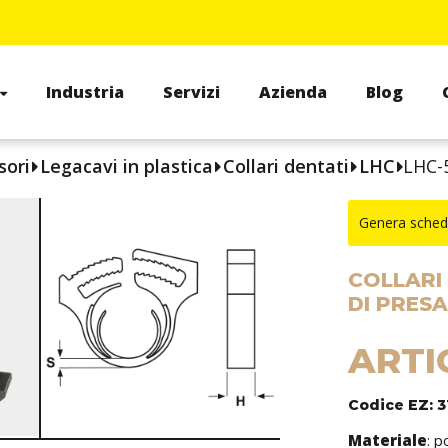
Industria
Servizi
Azienda
Blog
sori
Legacavi in plastica
Collari dentati
LHC
LHC-
Genera sched
COLLARI
DI PRES
ARTI
Codice EZ: 3
Materiale
: 