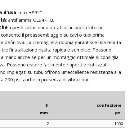
 d'uso
:
max +85°C
ità
: antifiamma UL94-HB.
iche
:
questi collari sono dotati di un anello interno
 consente il preassemblaggio su cavi o tubi prima
one definitiva. La cremagliera doppia garantisce una tenuta
tre l’installazione risulta rapida e semplice. Possono
 a mano anche se per un montaggio ottimale si consiglia
nza. Possono essere facilmente riaperti e riutilizzati.
 impiegati su tubi, offrono un’eccellente resistenza alla
 a 200 psi, anche in presenza di vibrazioni.
S
confezione
mm
pz.
2
1000
S
confezione
mm
pz.