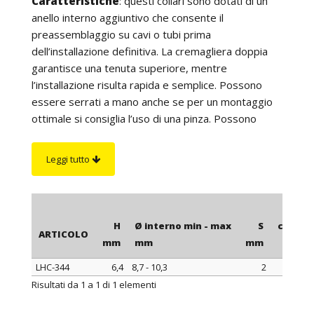
Caratteristiche
:
questi collari sono dotati di un
anello interno aggiuntivo che consente il
preassemblaggio su cavi o tubi prima
dell’installazione definitiva. La cremagliera doppia
garantisce una tenuta superiore, mentre
l’installazione risulta rapida e semplice. Possono
essere serrati a mano anche se per un montaggio
ottimale si consiglia l’uso di una pinza. Possono
essere facilmente riaperti e riutilizzati. Quando
vengono impiegati su tubi, offrono un’eccellente
Leggi tutto
resistenza alla pressione fino a 200 psi, anche in
presenza di vibrazioni.
H
Ø interno min - max
S
confez
ARTICOLO
mm
mm
mm
LHC-344
6,4
8,7 - 10,3
2
ARTICOLO
H
Ø interno min - max
S
confez
Risultati da 1 a 1 di 1 elementi
mm
mm
mm