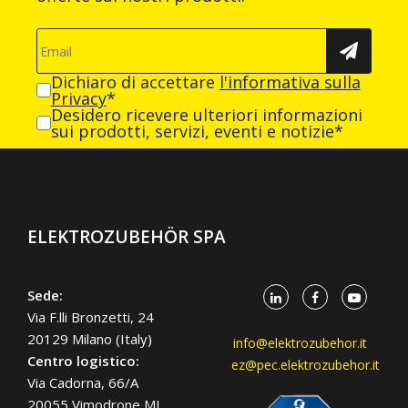
Dichiaro di accettare
l'informativa sulla
Privacy
*
Desidero ricevere ulteriori informazioni
sui prodotti, servizi, eventi e notizie*
ELEKTROZUBEHÖR SPA
Sede:
Via F.lli Bronzetti, 24
20129 Milano (Italy)
info@elektrozubehor.it
Centro logistico:
ez@pec.elektrozubehor.it
Via Cadorna, 66/A
20055 Vimodrone MI