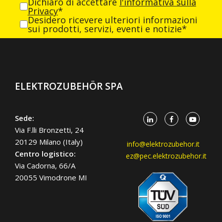
Dichiaro di accettare
l'informativa sulla
Privacy
*
Desidero ricevere ulteriori informazioni
sui prodotti, servizi, eventi e notizie*
ELEKTROZUBEHÖR SPA
Sede:
Via F.lli Bronzetti, 24
20129 Milano (Italy)
info@elektrozubehor.it
Centro logistico:
ez@pec.elektrozubehor.it
Via Cadorna, 66/A
20055 Vimodrone MI