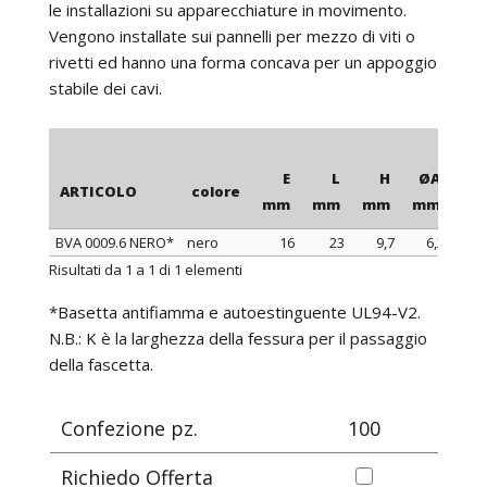
le installazioni su apparecchiature in movimento.
Vengono installate sui pannelli per mezzo di viti o
rivetti ed hanno una forma concava per un appoggio
stabile dei cavi.
E
L
H
ØA
ARTICOLO
colore
mm
mm
mm
mm
m
BVA 0009.6 NERO*
nero
16
23
9,7
6,2
ARTICOLO
colore
E
L
H
ØA
Risultati da 1 a 1 di 1 elementi
mm
mm
mm
mm
m
*Basetta antifiamma e autoestinguente UL94-V2.
N.B.: K è la larghezza della fessura per il passaggio
della fascetta.
Confezione pz.
100
Richiedo Offerta