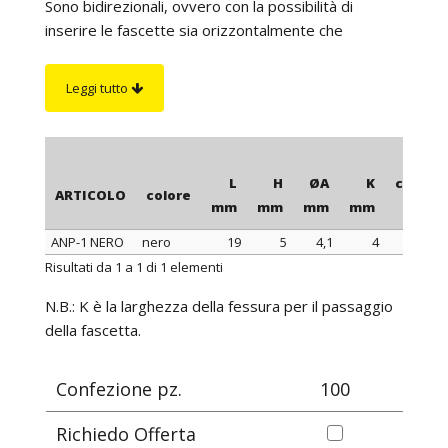
Sono bidirezionali, ovvero con la possibilità di
inserire le fascette sia orizzontalmente che
verticalmente. Per una maggior tenuta antistrappo,
è possibile fissarle ulteriormente tramite viti
Leggi tutto
(possibilmente con testa svasata). La basetta ANP-
5 è l'unica a non essere dotata di alcun foro per
vite, mentre la basetta ANP-4 ha 2 fori laterali (vedi
illustrazioni). Per ottenere una tenuta ottimale si
L
H
ØA
K
confez
ARTICOLO
colore
consiglia di attaccare le basette su superfici pulite e
mm
mm
mm
mm
sgrassate.
ANP-1 NERO
nero
19
5
4,1
4
ARTICOLO
colore
L
H
ØA
K
confez
Risultati da 1 a 1 di 1 elementi
mm
mm
mm
mm
N.B.: K è la larghezza della fessura per il passaggio
della fascetta.
Confezione pz.
100
Richiedo Offerta