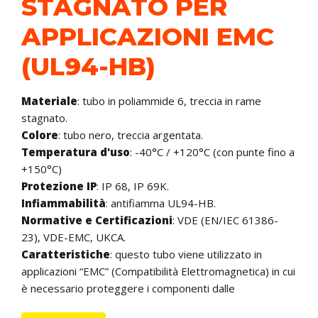
STAGNATO PER
APPLICAZIONI EMC
(UL94-HB)
Materiale
: tubo in poliammide 6, treccia in rame
stagnato.
Colore
: tubo nero, treccia argentata.
Temperatura d'uso
: -40°C / +120°C (con punte fino a
+150°C)
Protezione IP
: IP 68, IP 69K.
Infiammabilità
: antifiamma UL94-HB.
Normative e Certificazioni
: VDE (EN/IEC 61386-
23), VDE-EMC, UKCA.
Caratteristiche
: questo tubo viene utilizzato in
applicazioni “EMC” (Compatibilità Elettromagnetica) in cui
è necessario proteggere i componenti dalle
interferenze elettromagnetiche. La treccia in rame