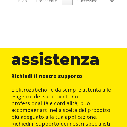
Inizio
Precedente
1
Successivo
Fine
Resistenza all’acqua, agli oli (max +80°C), alle benzine
ed in particolare agli acidi ed ai solventi. Non contiene né
cadmio, né silicone, né alogeni. Settori di applicazione:
impianti elettrici, applicazioni EMC, impiantistica/bordo
macchina, navale, automazione, automotive.
Resistenza alla compressione: > 320 N
Resistenza agli urti: 2 Kg
assistenza
Resistenza alla trazione: 100 N
(Test realizzati con tubi in dimensione AD21,2 secondo
le specifiche DIN EN IEC 61386-23)
Richiedi il nostro supporto
Elektrozubehör è da sempre attenta alle
esigenze dei suoi clienti. Con
professionalità e cordialità, può
accompagnarti nella scelta del prodotto
più adeguato alla tua applicazione.
Richiedi il supporto dei nostri specialisti.