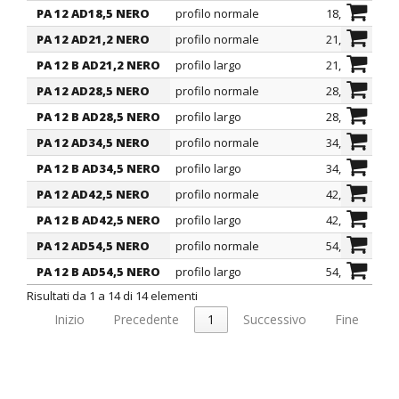
PA 12 AD18,5 NERO
profilo normale
18,5
Resistenza alla compressione: 125 N
PA 12 AD21,2 NERO
profilo normale
21,2
Resistenza agli urti: 0,5 Kg
PA 12 B AD21,2 NERO
profilo largo
21,2
Resistenza alla trazione: 100 N
PA 12 AD28,5 NERO
profilo normale
28,5
(Test realizzati con tubi in dimensione AD21,2 secondo
PA 12 B AD28,5 NERO
profilo largo
28,5
le specifiche DIN EN IEC 61386-23)
PA 12 AD34,5 NERO
profilo normale
34,5
Su richiesta
: con una maggiorazione sul prezzo, il tubo
è fornibile sia in spezzoni sia con apertura laterale su
PA 12 B AD34,5 NERO
profilo largo
34,5
tutta la lunghezza.
PA 12 AD42,5 NERO
profilo normale
42,5
PA 12 B AD42,5 NERO
profilo largo
42,5
PA 12 AD54,5 NERO
profilo normale
54,5
PA 12 B AD54,5 NERO
profilo largo
54,5
Risultati da 1 a 14 di 14 elementi
Inizio
Precedente
1
Successivo
Fine