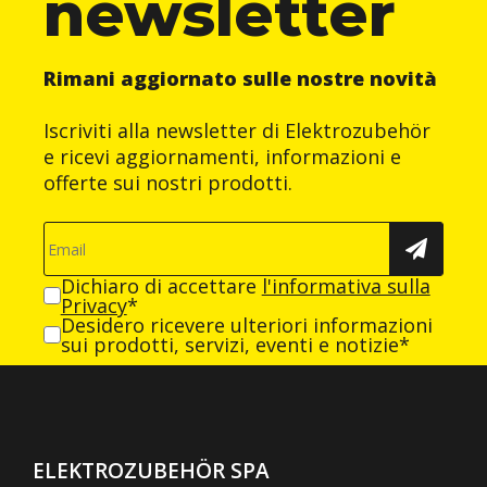
newsletter
Rimani aggiornato sulle nostre novità
Iscriviti alla newsletter di Elektrozubehör
e ricevi aggiornamenti, informazioni e
offerte sui nostri prodotti.
Dichiaro di accettare
l'informativa sulla
Privacy
*
Desidero ricevere ulteriori informazioni
sui prodotti, servizi, eventi e notizie*
ELEKTROZUBEHÖR SPA