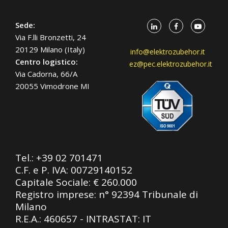
Sede:
Via F.lli Bronzetti, 24
20129 Milano (Italy)
info@elektrozubehor.it
Centro logistico:
ez@pec.elektrozubehor.it
Via Cadorna, 66/A
20055 Vimodrone MI
Tel.:
+39 02 701471
C.F. e P. IVA: 00729140152
Capitale Sociale: € 260.000
Registro imprese: n° 92394 Tribunale di
Milano
R.E.A.: 460657 - INTRASTAT: IT