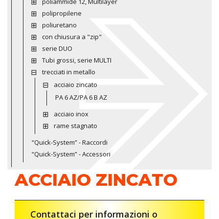
poliammide 12, Multilayer
polipropilene
poliuretano
con chiusura a "zip"
serie DUO
Tubi grossi, serie MULTI
trecciati in metallo
acciaio zincato
PA 6 AZ/PA 6 B AZ
acciaio inox
rame stagnato
“Quick-System” - Raccordi
“Quick-System” - Accessori
ACCIAIO ZINCATO
Contattaci per informazioni o