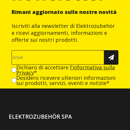
Rimani aggiornato sulle nostre novità
Iscriviti alla newsletter di Elektrozubehör
e ricevi aggiornamenti, informazioni e
offerte sui nostri prodotti.
Dichiaro di accettare
l'informativa sulla
Privacy
*
Desidero ricevere ulteriori informazioni
sui prodotti, servizi, eventi e notizie*
ELEKTROZUBEHÖR SPA