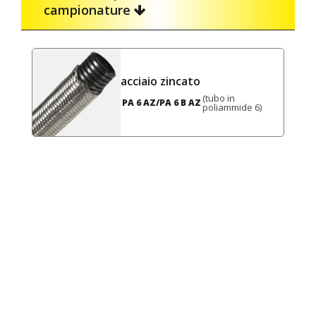
campionature
acciaio zincato
(tubo in
PA 6 AZ/PA 6 B AZ
poliammide 6)