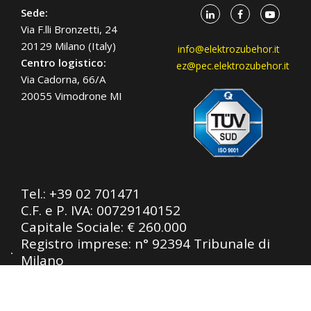
Sede:
Via F.lli Bronzetti, 24
20129 Milano (Italy)
info@elektrozubehor.it
Centro logistico:
ez@pec.elektrozubehor.it
Via Cadorna, 66/A
20055 Vimodrone MI
Tel.:
+39 02 701471
C.F. e P. IVA: 00729140152
Capitale Sociale: € 260.000
Registro imprese: n° 92394 Tribunale di
Milano
R.E.A.: 460657 - INTRASTAT: IT
00729140152
Posizione Import: Ml 007993