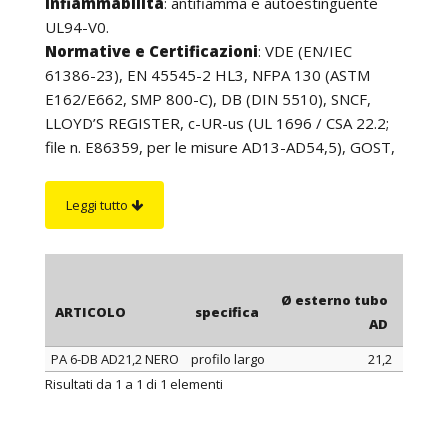
Infiammabilità
: antifiamma e autoestinguente
UL94-V0.
Normative e Certificazioni
: VDE (EN/IEC
61386-23), EN 45545-2 HL3, NFPA 130 (ASTM
E162/E662, SMP 800-C), DB (DIN 5510), SNCF,
LLOYD’S REGISTER, c-UR-us (UL 1696 / CSA 22.2;
file n. E86359, per le misure AD13-AD54,5), GOST,
UKCA.
Caratteristiche
: maggior robustezza grazie alla
Leggi tutto
parete spessorata. Resistenza all’acqua, agli oli
(max +80°C), alle benzine ed in particolare agli acidi
ed ai solventi. Ottima resistenza ai carburanti, agli
oli minerali, ai grassi, agli alcali, agli acidi ed alle basi.
Ø esterno tubo
Ø int.
ARTICOLO
specifica
Buona resistenza ai raggi UV. Non contiene né
AD
mm
cadmio, né silicone, né alogeni. Il tubo PA 6-DB, a
PA 6-DB AD21,2 NERO
profilo largo
21,2
16x21,
profilo largo, è caratterizzato da maggior
ARTICOLO
specifica
Ø esterno tubo
Ø int.
Risultati da 1 a 1 di 1 elementi
resistenza meccanica e maggior flessibilità,
AD
mm
soprattutto nelle misure più grandi, grazie al profilo
delle spire più largo. Settori di applicazione: impianti