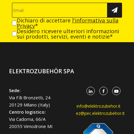
Dichiaro di accettare
l'informativa sulla
Privacy
*
Desidero ricevere ulteriori informazioni
sui prodotti, servizi, eventi e notizie*
ELEKTROZUBEHÖR SPA
Sede:
Via F.lli Bronzetti, 24
20129 Milano (Italy)
info@elektrozubehor.it
Centro logistico:
ez@pec.elektrozubehor.it
Via Cadorna, 66/A
20055 Vimodrone MI