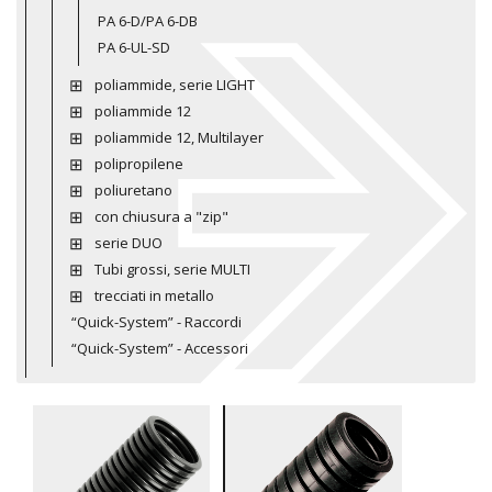
PA 6-D/PA 6-DB
PA 6-UL-SD
poliammide, serie LIGHT
poliammide 12
poliammide 12, Multilayer
polipropilene
poliuretano
con chiusura a "zip"
serie DUO
Tubi grossi, serie MULTI
trecciati in metallo
“Quick-System” - Raccordi
“Quick-System” - Accessori