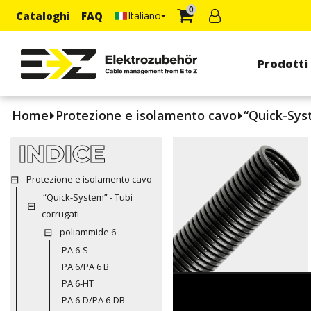
0
Cataloghi
FAQ
Italiano
Prodotti
Home
Protezione e isolamento cavo
“Quick-Sys
INDICE
Protezione e isolamento cavo
“Quick-System” - Tubi
corrugati
poliammide 6
PA 6-S
PA 6/PA 6 B
PA 6-HT
PA 6-D/PA 6-DB