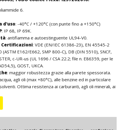
oliammide 6.
 d'uso
: -40°C / +120°C (con punte fino a +150°C)
P
: IP 68, IP 69K.
ità
: antifiamma e autoestinguente UL94-V0.
Certificazioni
: VDE (EN/IEC 61386-23), EN 45545-2
0 (ASTM E162/E662, SMP 800-C), DB (DIN 5510), SNCF,
ER, c-UR-us (UL 1696 / CSA 22.2; file n. E86359, per le
AD54,5), GOST, UKCA.
iche
: maggior robustezza grazie alla parete spessorata.
acqua, agli oli (max +80°C), alle benzine ed in particolare
 solventi. Ottima resistenza ai carburanti, agli oli minerali, ai
cali, agli acidi ed alle basi. Buona resistenza ai raggi UV. Non
mio, né silicone, né alogeni. Il tubo PA 6-DB, a profilo
terizzato da maggior resistenza meccanica e maggior
oprattutto nelle misure più grandi, grazie al profilo delle
. Settori di applicazione: impianti elettrici (secondo DIN EN
tistica/bordo macchina, ferroviario, navale, automazione,