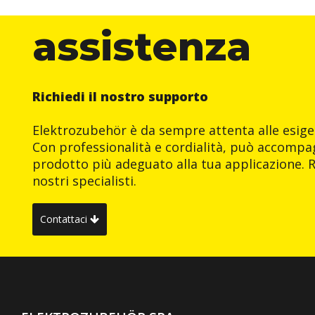
assistenza
Richiedi il nostro supporto
Elektrozubehör è da sempre attenta alle esigen
Con professionalità e cordialità, può accompag
prodotto più adeguato alla tua applicazione. R
nostri specialisti.
Contattaci