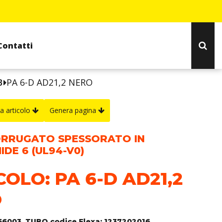
Contatti
B
PA 6-D AD21,2 NERO
a articolo
Genera pagina
RRUGATO SPESSORATO IN
DE 6 (UL94-V0)
COLO: PA 6-D AD21,2
O
156003, TUBO codice Flexa: 1237202016.