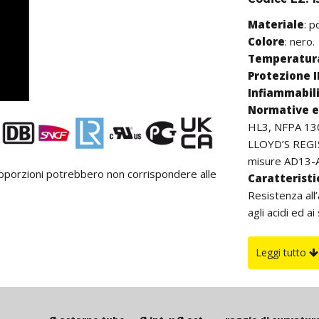
Materiale
: p
Colore
: nero.
Temperatura
Protezione I
Infiammabil
Normative e 
HL3, NFPA 13
LLOYD’S REGIST
misure AD13-
proporzioni potrebbero non corrispondere alle
Caratterist
Resistenza all’
agli acidi ed ai
grassi, agli al
contiene né cad
Leggi tutto
largo, è carat
flessibilità, s
spire più largo
60204), impian