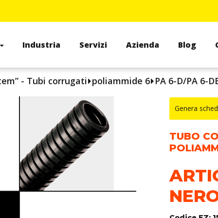
Industria
Servizi
Azienda
Blog
tem” - Tubi corrugati
poliammide 6
PA 6-D/PA 6-D
Genera sched
TUBO CO
POLIAMMI
ARTI
NER
Codice EZ: 