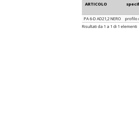
ARTICOLO
speci
PA 6-D AD21,2 NERO
profilo
ARTICOLO
speci
Risultati da 1 a 1 di 1 elementi