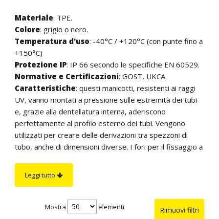
Materiale
: TPE.
Colore
: grigio o nero.
Temperatura d'uso
: -40°C / +120°C (con punte fino a
+150°C)
Protezione IP
: IP 66 secondo le specifiche EN 60529.
Normative e Certificazioni
: GOST, UKCA.
Caratteristiche
: questi manicotti, resistenti ai raggi
UV, vanno montati a pressione sulle estremità dei tubi
e, grazie alla dentellatura interna, aderiscono
perfettamente al profilo esterno dei tubi. Vengono
utilizzati per creare delle derivazioni tra spezzoni di
tubo, anche di dimensioni diverse. I fori per il fissaggio a
parete misurano Ø 4 mm.
Leggi tutto
Mostra
elementi
Rimuovi filtri