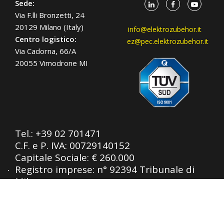
Sede:
Via F.lli Bronzetti, 24
20129 Milano (Italy)
info@elektrozubehor.it
Centro logistico:
ez@pec.elektrozubehor.it
Via Cadorna, 66/A
20055 Vimodrone MI
Tel.:
+39 02 701471
C.F. e P. IVA: 00729140152
Capitale Sociale: € 260.000
Registro imprese: n° 92394 Tribunale di
Milano
R.E.A.: 460657 - INTRASTAT: IT
00729140152
Posizione Import: Ml 007993