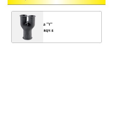
a "Y"
RQY-S