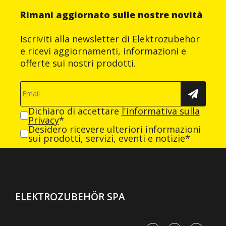
Rimani aggiornato sulle nostre novità
Iscriviti alla newsletter di Elektrozubehör
e ricevi aggiornamenti, informazioni e
offerte sui nostri prodotti.
Dichiaro di accettare
l'informativa sulla
Privacy
*
Desidero ricevere ulteriori informazioni
sui prodotti, servizi, eventi e notizie*
ELEKTROZUBEHÖR SPA