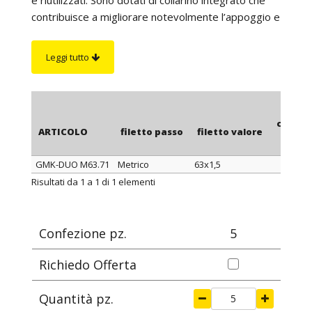
contribuisce a migliorare notevolmente l’appoggio e
la stabilità. Hanno filettatura passo Metrico - EN
60423.
Leggi tutto
chiave
ARTICOLO
filetto passo
filetto valore
mm
GMK-DUO M63.71
Metrico
63x1,5
71
ARTICOLO
filetto passo
filetto valore
chiave
Risultati da 1 a 1 di 1 elementi
mm
Confezione pz.
5
Richiedo Offerta
Quantità pz.