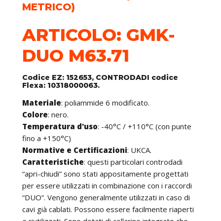
METRICO)
ARTICOLO: GMK-
DUO M63.71
Codice EZ: 152653, CONTRODADI codice
Flexa: 10318000063.
Materiale
: poliammide 6 modificato.
Colore
: nero.
Temperatura d'uso
: -40°C / +110°C (con punte
fino a +150°C)
Normative e Certificazioni
: UKCA.
Caratteristiche
: questi particolari controdadi
“apri-chiudi” sono stati appositamente progettati
per essere utilizzati in combinazione con i raccordi
“DUO”. Vengono generalmente utilizzati in caso di
cavi già cablati. Possono essere facilmente riaperti
e riutilizzati. Sono dotati di collarino integrato che