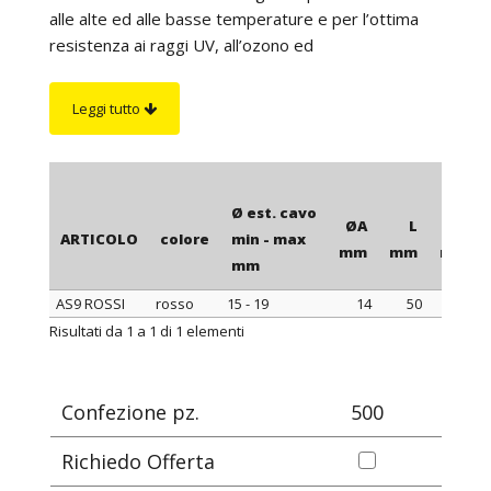
alle alte ed alle basse temperature e per l’ottima
resistenza ai raggi UV, all’ozono ed
all’invecchiamento. Il montaggio dei manicotti sui
conduttori viene effettuato mediante l'uso delle
Leggi tutto
pinze a 3 becchi ed è facilitato dalla lubrificazione
interna. I manicotti con diametro interno da 10 mm
in poi non sono lubrificati internamente; per cui, per
facilitare il montaggio di questi sulle pinze è
Ø est. cavo
ØA
L
S
consigliabile l'utilizzo del lubrificante LUB 2.
ARTICOLO
colore
min - max
mm
mm
mm
mm
AS9 ROSSI
rosso
15 - 19
14
50
1,3
ARTICOLO
colore
Ø est. cavo
ØA
L
S
Risultati da 1 a 1 di 1 elementi
min - max
mm
mm
mm
mm
Confezione pz.
500
Richiedo Offerta