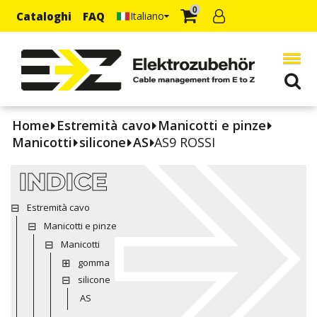
0
Cataloghi
FAQ
Italiano
Home
Estremità cavo
Manicotti e pinze
Manicotti
silicone
AS
AS9 ROSSI
INDICE
Estremità cavo
Manicotti e pinze
Manicotti
gomma
silicone
AS