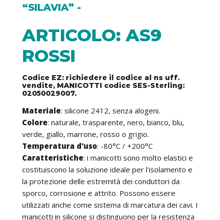
“SILAVIA” -
ARTICOLO: AS9
ROSSI
Codice EZ: richiedere il codice al ns uff.
vendite, MANICOTTI codice SES-Sterling:
02050029007.
Materiale
: silicone 2412, senza alogeni.
Colore
: naturale, trasparente, nero, bianco, blu,
verde, giallo, marrone, rosso o grigio.
Temperatura d'uso
: -80°C / +200°C
Caratteristiche
: i manicotti sono molto elastici e
costituiscono la soluzione ideale per l'isolamento e
la protezione delle estremità dei conduttori da
sporco, corrosione e attrito. Possono essere
utilizzati anche come sistema di marcatura dei cavi. I
manicotti in silicone si distinguono per la resistenza