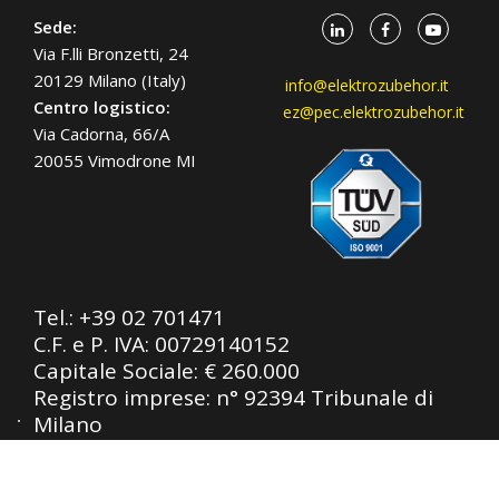
Sede:
Via F.lli Bronzetti, 24
20129 Milano (Italy)
info@elektrozubehor.it
Centro logistico:
ez@pec.elektrozubehor.it
Via Cadorna, 66/A
20055 Vimodrone MI
Tel.:
+39 02 701471
C.F. e P. IVA: 00729140152
Capitale Sociale: € 260.000
Registro imprese: n° 92394 Tribunale di
Milano
R.E.A.: 460657 - INTRASTAT: IT
00729140152