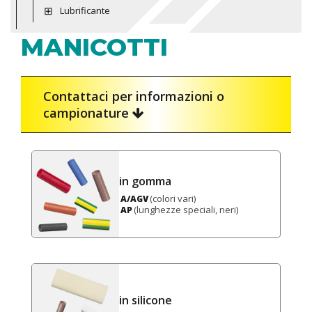
Lubrificante
MANICOTTI
Contattaci per informazioni o
campionature
in gomma
(colori vari)
A/AGV
(lunghezze speciali, neri)
AP
in silicone