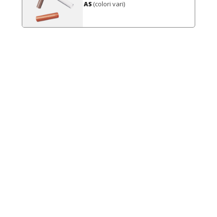
(colori vari)
AS