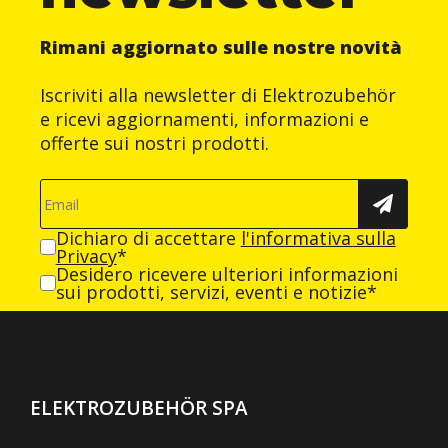
Rimani aggiornato sulle nostre novità
Iscriviti alla newsletter di Elektrozubehör
e ricevi aggiornamenti, informazioni e
offerte sui nostri prodotti.
Dichiaro di accettare
l'informativa sulla
Privacy
*
Desidero ricevere ulteriori informazioni
sui prodotti, servizi, eventi e notizie*
ELEKTROZUBEHÖR SPA