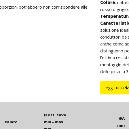
Colore
: natur
proporzioni potrebbero non corrispondere alle
rosso o grigio.
Temperatura
Caratterist
soluzione idea
conduttori da 
anche come sist
distinguono pe
l’ottima resist
montaggio dei 
delle pinze a 3
manicotti con 
internamente; p
Leggi tutto
consigliabile l'
Ø est. cavo
ØA
colore
min - max
mm
mm