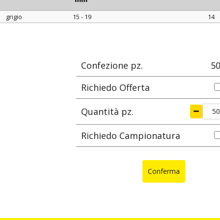
grigio
15 - 19
14
colore
Ø est. cavo
ØA
min - max
mm
mm
Confezione pz.
5
Richiedo Offerta
Quantità pz.
Richiedo Campionatura
Conferma