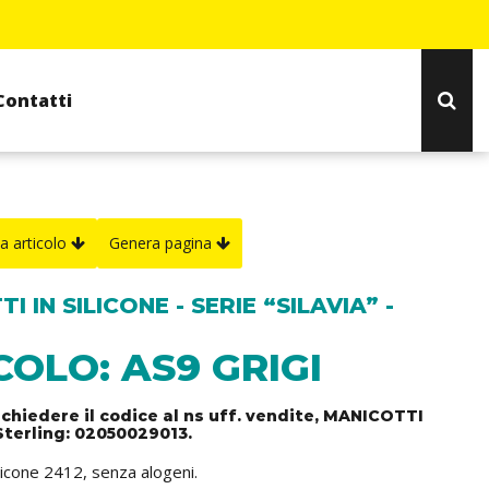
Contatti
a articolo
Genera pagina
I IN SILICONE - SERIE “SILAVIA” -
COLO: AS9 GRIGI
ichiedere il codice al ns uff. vendite, MANICOTTI
Sterling: 02050029013.
ilicone 2412, senza alogeni.