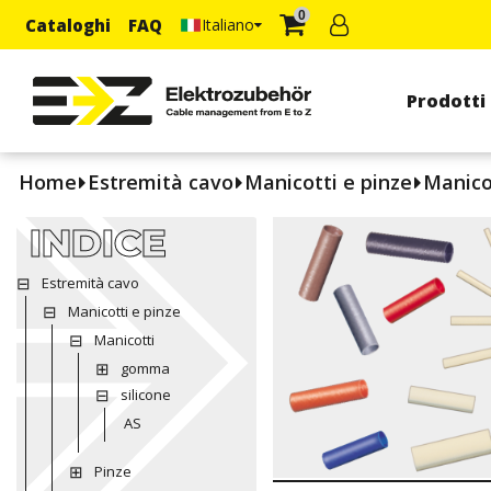
0
Cataloghi
FAQ
Italiano
Prodotti
Home
Estremità cavo
Manicotti e pinze
Manico
INDICE
Estremità cavo
Manicotti e pinze
Manicotti
gomma
silicone
AS
Pinze