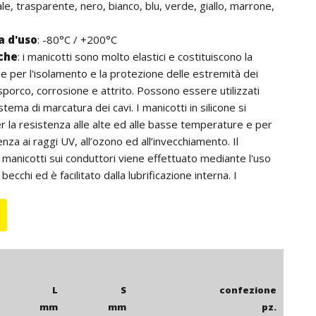
ale, trasparente, nero, bianco, blu, verde, giallo, marrone,
 d'uso
: -80°C / +200°C
iche
: i manicotti sono molto elastici e costituiscono la
le per l'isolamento e la protezione delle estremità dei
sporco, corrosione e attrito. Possono essere utilizzati
ema di marcatura dei cavi. I manicotti in silicone si
r la resistenza alle alte ed alle basse temperature e per
enza ai raggi UV, all’ozono ed all’invecchiamento. Il
manicotti sui conduttori viene effettuato mediante l'uso
 becchi ed è facilitato dalla lubrificazione interna. I
diametro interno da 10 mm in poi non sono lubrificati
er cui, per facilitare il montaggio di questi sulle pinze è
utilizzo del lubrificante LUB 2.
L
S
confezione
mm
mm
pz.