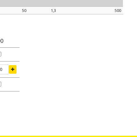
50
1,3
500
L
S
confezione
mm
mm
pz.
00