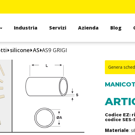
Industria
Servizi
Azienda
Blog
tti
silicone
AS
AS9 GRIGI
Genera sched
MANICOTT
ARTI
Codice EZ: r
codice SES-
Materiale
: s