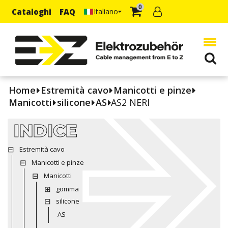
0
Cataloghi
FAQ
Italiano
Home
Estremità cavo
Manicotti e pinze
Manicotti
silicone
AS
AS2 NERI
INDICE
Estremità cavo
Manicotti e pinze
Manicotti
gomma
silicone
AS