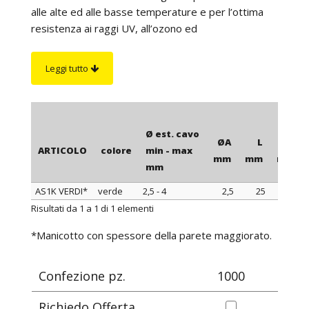
alle alte ed alle basse temperature e per l’ottima
resistenza ai raggi UV, all’ozono ed
all’invecchiamento. Il montaggio dei manicotti sui
conduttori viene effettuato mediante l'uso delle
Leggi tutto
pinze a 3 becchi ed è facilitato dalla lubrificazione
interna. I manicotti con diametro interno da 10 mm
in poi non sono lubrificati internamente; per cui, per
facilitare il montaggio di questi sulle pinze è
Ø est. cavo
ØA
L
S
consigliabile l'utilizzo del lubrificante LUB 2.
ARTICOLO
colore
min - max
mm
mm
mm
mm
AS1K VERDI*
verde
2,5 - 4
2,5
25
0,9
ARTICOLO
colore
Ø est. cavo
ØA
L
S
Risultati da 1 a 1 di 1 elementi
min - max
mm
mm
mm
*Manicotto con spessore della parete maggiorato.
mm
Confezione pz.
1000
Richiedo Offerta