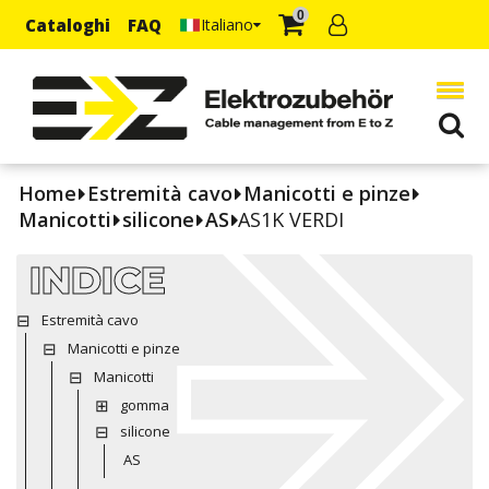
0
Cataloghi
FAQ
Italiano
Home
Estremità cavo
Manicotti e pinze
Manicotti
silicone
AS
AS1K VERDI
INDICE
Estremità cavo
Manicotti e pinze
Manicotti
gomma
silicone
AS